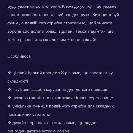
Будь уважним до оточення. Ключі до успіху – це уважне
спостереження та ідеальний час для рухів. Використовуй
функцію подвійного стрибка стратегічно, щоб уникати
ворогів або долати більші відстані. Також пам'ятай, що
кожен рівень стає складнішим – не поспішай!
Особливості
❖ цікавий ігровий процес з 8 рівнями, що зростають у
складності
❖ інтуїтивні засоби керування для легкого навігації
❖ яскрава графіка та захоплююче ігрове середовище
❖ унікальна функція подвійного стрибка для складних
навігаційних стратегій
❖ дизайн персонажів в стилі аніме, що додає
пригодницького настрою до гри