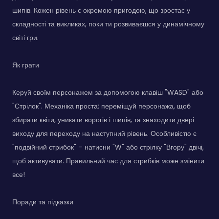
шипів. Кожен рівень є окремою пригодою, що зростає у
складності та викликах, поки ти розвиваєшся у динамічному
світі гри.
Як грати
Керуй своїм персонажем за допомогою клавіш "WASD" або
"Стрілок". Механіка проста: переміщуй персонажа, щоб
збирати квіти, уникати ворогів і шипів, та знаходити двері
виходу для переходу на наступний рівень. Особливістю є
"подвійний стрибок" – натисни "W" або стрілку "Вгору" двічі,
щоб активувати. Правильний час для стрибків може змінити
все!
Поради та підказки