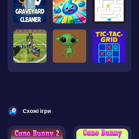
Схожі ігри