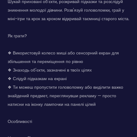
Шукай приховані об'єкти, розкривай підказки та розслідуй
зникнення молодої дівчини. Розв'язуй головоломки, грай у
міні-ігри та крок за кроком відкривай таємниці старого міста.
Як грати?
❖ Використовуй колесо миші або сенсорний екран для
збільшення та переміщення по рівню
❖ Знаходь об'єкти, зазначені в твоїх цілях
❖ Слідуй підказкам на екрані
❖ Ти можеш пропустити головоломку або виділити важко
знайдений предмет, переглянувши рекламу — просто
натисни на іконку лампочки на панелі цілей
Особливості