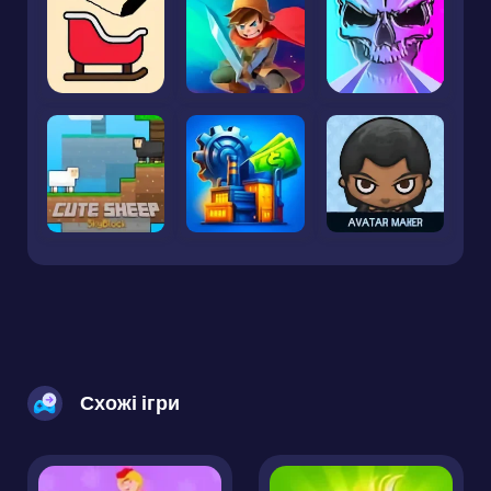
Схожі ігри