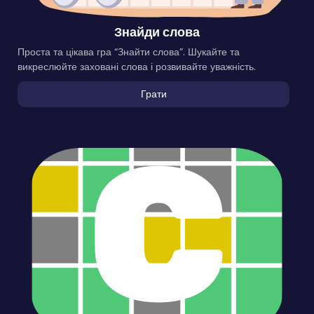
Знайди слова
Проста та цікава гра “Знайти слова”. Шукайте та
викреслюйте заховані слова і розвивайте уважність.
Грати