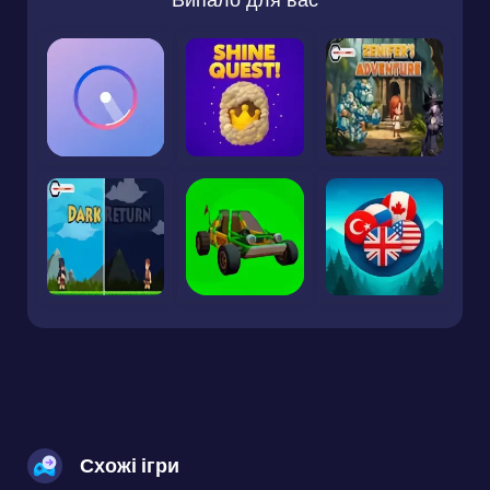
Схожі ігри