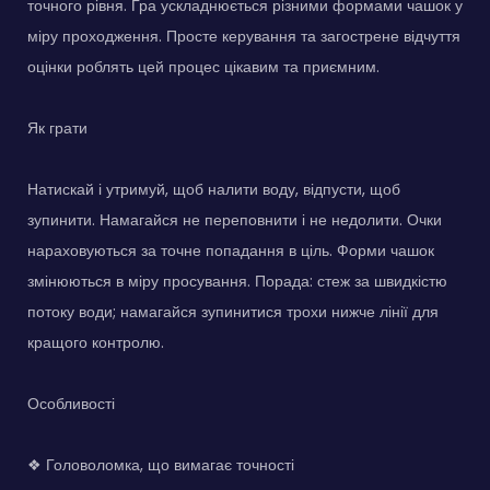
точного рівня. Гра ускладнюється різними формами чашок у
міру проходження. Просте керування та загострене відчуття
оцінки роблять цей процес цікавим та приємним.
Як грати
Натискай і утримуй, щоб налити воду, відпусти, щоб
зупинити. Намагайся не переповнити і не недолити. Очки
нараховуються за точне попадання в ціль. Форми чашок
змінюються в міру просування. Порада: стеж за швидкістю
потоку води; намагайся зупинитися трохи нижче лінії для
кращого контролю.
Особливості
❖ Головоломка, що вимагає точності