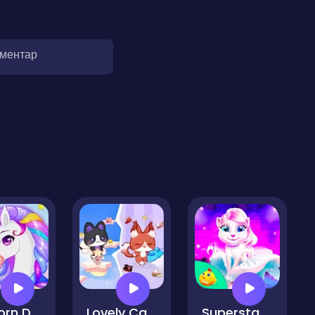
оментар
Unicorn Dress Up: Makeup Games
Lovely Cat Pet Life
Superstar Kitty Fashion Award