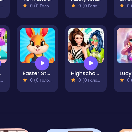
)
0 (0 Голосів)
0 (0 Голосів)
0 (0
Care
Easter Style Junction Egg Hunt Extravaganza
Highschool Mean Girls 2
)
0 (0 Голосів)
0 (0 Голосів)
0 (0