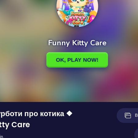
урботи про котика ❖
В
tty Care
в.