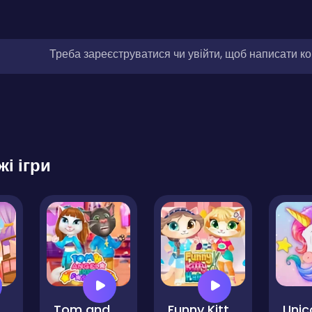
Треба зареєструватися чи увійти, щоб написати к
жі ігри
Funny Kitty Dressup
Tom and Angela Insta Fashion
Funny Kitty Haircut