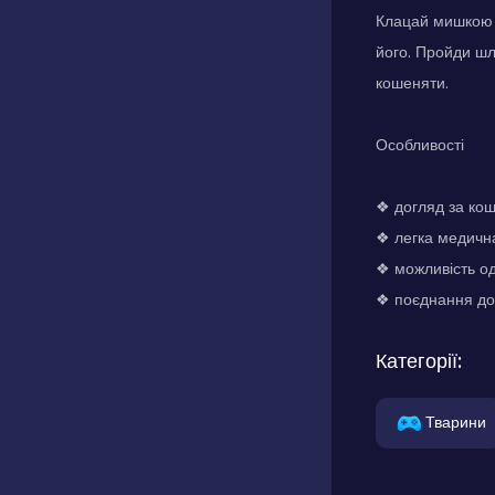
Клацай мишкою н
його. Пройди шл
кошеняти.
Особливості
❖ догляд за ко
❖ легка медичн
❖ можливість од
❖ поєднання до
Категорії:
Тварини