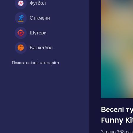
Футбол
Стікмени
Шутери
Баскетбол
Показати інші категорії ▾
Веселі т
Funny Ki
Зіграно 363 разі