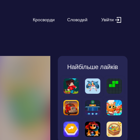
Увійти
Кросворди
Словодей
Найбільше лайків