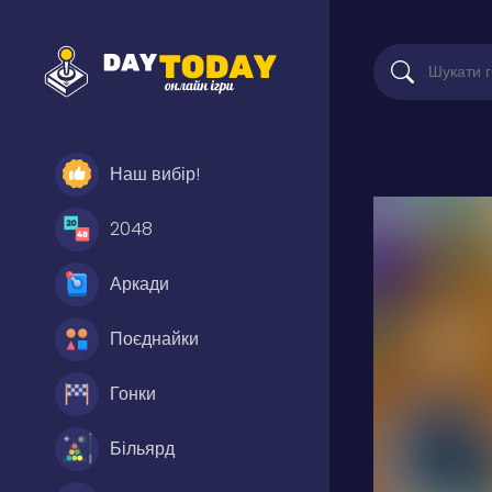
Наш вибір!
2048
Аркади
Поєднайки
Гонки
Більярд