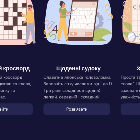
 кросворд
Щоденні судоку
З
й кросворд
Славетна японська головоломка.
Проста та
дказки та слова,
Заповніть сітку числами від 1 до 9.
слова”. 
огіку та
Три рівні складності щодня:
заховані 
ас.
легкий, середній і складний.
уважність
ейти
Розвʼязати