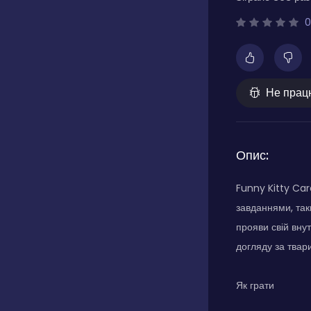
0
Не прац
Опис:
Funny Kitty Car
завданнями, так
прояви свій внут
догляду за твари
Як грати