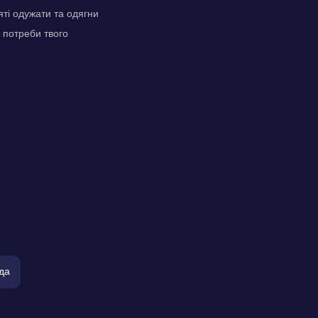
ті одужати та одягни
 потреби твого
да