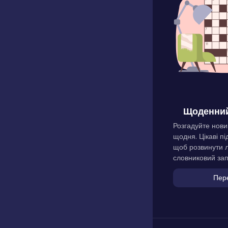
Щоденний
Розгадуйте нови
щодня. Цікаві пі
щоб розвинути л
словниковий зап
Пер