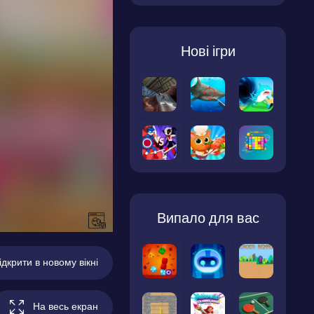
Нові ігри
Випало для вас
ідкрити в новому вікні
На весь екран