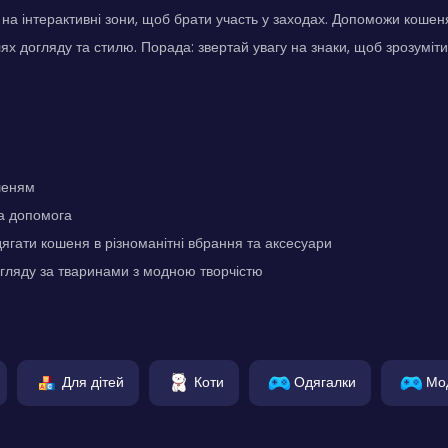
а інтерактивні зони, щоб брати участь у заходах. Допоможи кошеня
ях догляду та стилю. Порада: звертай увагу на знаки, щоб зрозуміти
шеням
а допомога
ягати кошеня в різноманітні вбрання та аксесуари
гляду за тваринами з модною творчістю
Для дітей
Коти
Одягалки
Мо