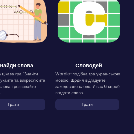
найди слова
Словодей
 цікава гра “Знайти
Wordle-подібна гра українською
Шукайте та викреслюйте
мовою. Щодня відгадуйте
слова і розвивайте
закодоване слово. У вас 6 спроб
.
вгадати слово.
Грати
Грати