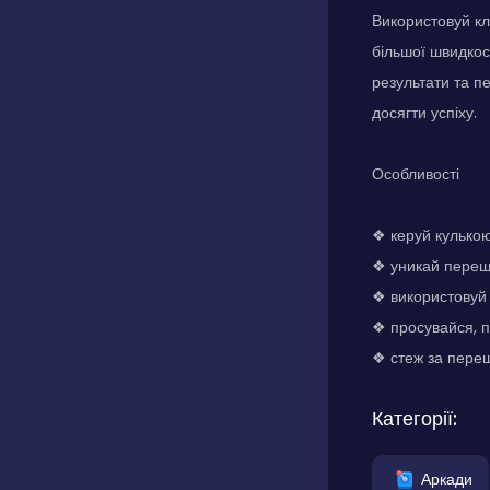
Використовуй кл
більшої швидкос
результати та пе
досягти успіху.
Особливості
❖ керуй кулькою
❖ уникай перешк
❖ використовуй 
❖ просувайся, 
❖ стеж за переш
Категорії:
Аркади