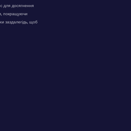
нс для досягнення
ся, покращуючи
ухи заздалегідь, щоб