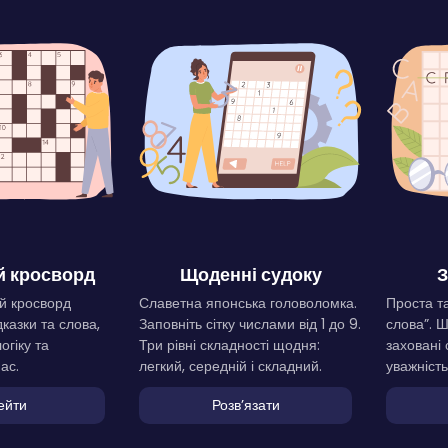
 кросворд
Щоденні судоку
З
й кросворд
Славетна японська головоломка.
Проста та
дказки та слова,
Заповніть сітку числами від 1 до 9.
слова”. 
огіку та
Три рівні складності щодня:
заховані 
ас.
легкий, середній і складний.
уважність
ейти
Розвʼязати