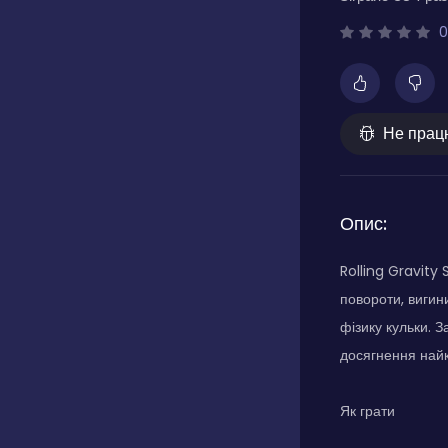
0
Не прац
Опис:
Rolling Gravity 
повороти, вигин
фізику кульки. 
досягнення найк
Як грати