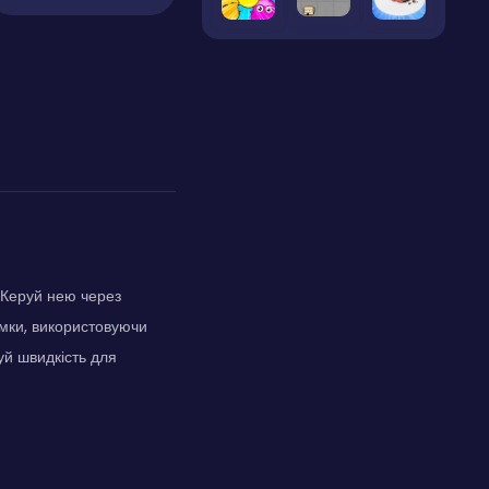
. Керуй нею через
омки, використовуючи
уй швидкість для