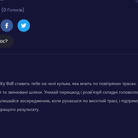
 (0 Голосів)
ює?
Sky Ball ставить тебе на чолі кульки, яка мчить по повітряних трасах
и та змінювані шляхи. Уникай перешкод і розв'язуй складні головол
Залишайся зосередженим, коли рухаєшся по висотній трасі, і підтрим
ращого результату.