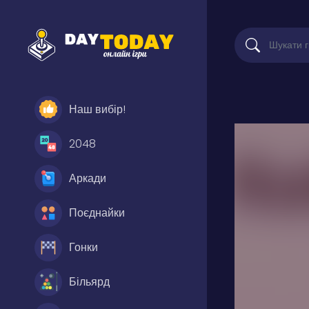
Наш вибір!
2048
Аркади
Поєднайки
Гонки
Більярд