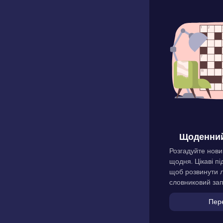
Щоденний
Розгадуйте нови
щодня. Цікаві пі
щоб розвинути л
словниковий зап
Пер