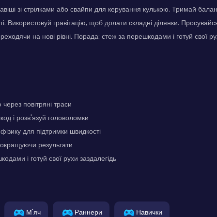
авіші зі стрілками або свайпи для керування кулькою. Тримай бала
ті. Використовуй гравітацію, щоб долати складні ділянки. Просувай
реходячи на нові рівні. Порада: стеж за перешкодами і готуй свої р
 через повітряні траси
од і розв'язуй головоломки
фізику для підтримки швидкості
покращуючи результати
кодами і готуй свої рухи заздалегідь
М'яч
Раннери
Навички