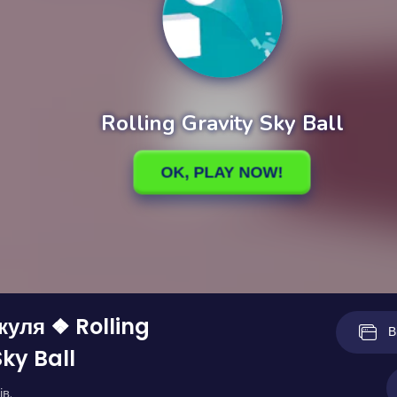
куля ❖ Rolling
В
Sky Ball
ів.