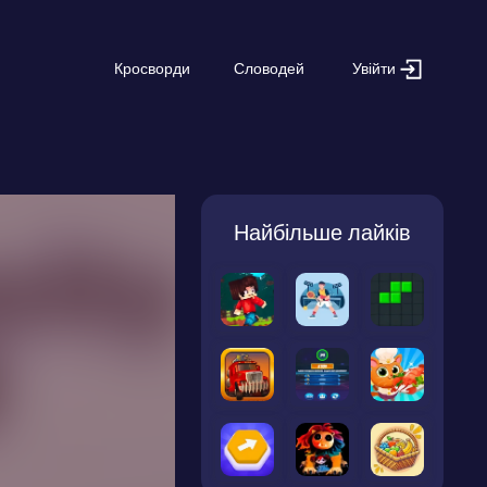
Увійти
Кросворди
Словодей
Найбільше лайків