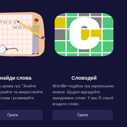
найди слова
Словодей
 цікава гра “Знайти
Wordle-подібна гра українською
Шукайте та викреслюйте
мовою. Щодня відгадуйте
слова і розвивайте
закодоване слово. У вас 6 спроб
.
вгадати слово.
Грати
Грати