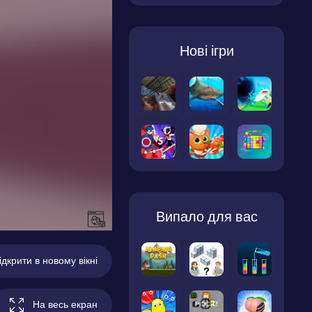
Нові ігри
Випало для вас
ідкрити в новому вікні
На весь екран