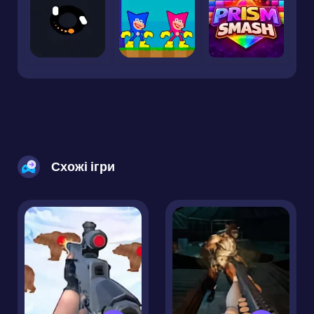
Схожі ігри