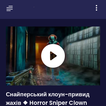
Снайперський клоун-привид
жахів ❖ Horror Sniper Clown