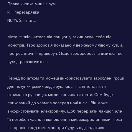
Права кнопка миші - зум
R - перезарядка
Num. 2 - пила
Мета — звільнитися від ланцюгів, захищаючи себе від
монстрів. Твоє здоров'я показано у верхньому лівому куті, а
прогрес втечі — праворуч. Якщо твоє здоров'я знизиться до
нуля, гра закінчиться.
Перед початком ти можеш використовувати зароблені гроші
для покупки різних видів рушниць. Після того, як ти
отримаєш рушницю, можеш починати грати. Сем буде
прикований до уламків посеред ночі в лісі. Він може
використовувати електропилу, щоб перерізати ланцюг, але
їй потрібен час для відновлення між використаннями. Поки
він працює над цим, монстри будуть підкрадатися і