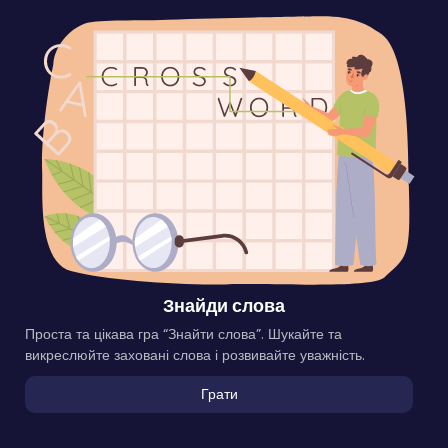
Знайди слова
Проста та цікава гра “Знайти слова”. Шукайте та
викреслюйте заховані слова і розвивайте уважність.
Грати