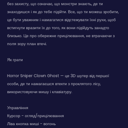
без захисту, що означає, що монстри знають, де ти
знаходишся і як до тебе підійти. Все, що ти можеш зробити,
це бути уважним і намагатися відстежувати їхні рухи, щоб
встигнути вразити їх до того, як вони підійдуть занадто
близько. Це про обережне прицілювання, не втрачаючи з
поля зору план втечі.
Як грати
Horror Sniper Clown Ghost — це 3D шутер від першої
особи, де ти намагаєшся втекти з проклятого лісу,
використовуючи мишу і клавіатуру.
Управління
Курсор - огляд/прицілювання
Ліва кнопка миші - вогонь