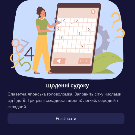
Щоденні судоку
Славетна японська головоломка. Заповніть сітку числами
від 1 до 9. Три рівні складності щодня: легкий, середній і
складний.
Розвʼязати