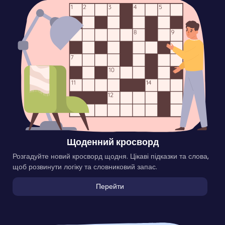
Щоденний кросворд
Розгадуйте новий кросворд щодня. Цікаві підказки та слова,
щоб розвинути логіку та словниковий запас.
Перейти