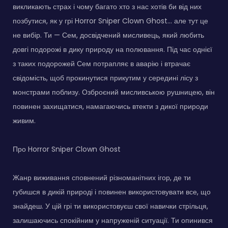
викликають страх і чому багато хто з нас хотів би від них
позбутися, як у грі Horror Sniper Clown Ghost... але тут це
не вибір. Ти — Сем, досвідчений мисливець, який любить
довгі подорожі в дику природу на полювання. Під час однієї
з таких подорожей Сем потрапляє в аварію і втрачає
свідомість, щоб прокинутися прикутим у середині лісу з
монстрами поблизу. Озброєний мисливською рушницею, він
повинен захищатися, намагаючись втекти з дикої природи
живим.
Про Horror Sniper Clown Ghost
Жанр виживання сповнений різноманітних ігор, де ти
губишся в дикій природі і повинен використовувати все, що
знайдеш. У цій грі ти використовуєш свої навички стрільця,
залишаючись спокійним у напруженій ситуації. Ти опинився