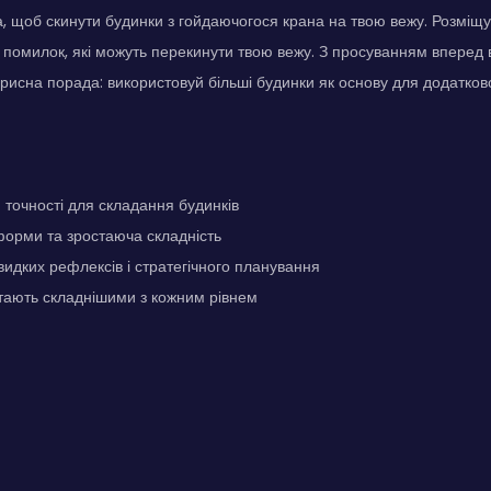
, щоб скинути будинки з гойдаючогося крана на твою вежу. Розміщ
 помилок, які можуть перекинути твою вежу. З просуванням вперед 
рисна порада: використовуй більші будинки як основу для додаткової
точності для складання будинків
форми та зростаюча складність
дких рефлексів і стратегічного планування
стають складнішими з кожним рівнем