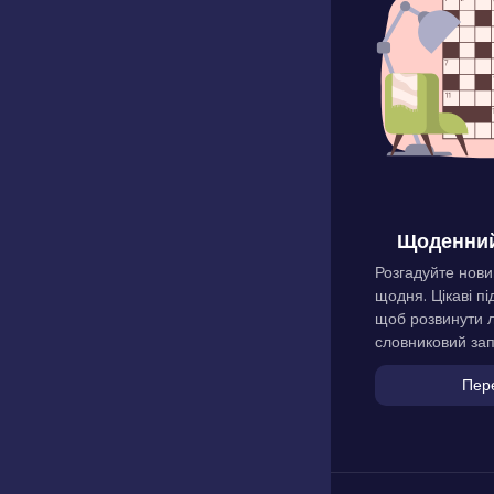
Щоденний
Розгадуйте нови
щодня. Цікаві пі
щоб розвинути л
словниковий зап
Пер