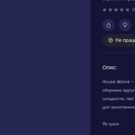
0
Не прац
Опис:
House Above - ц
обережно відпус
складністю, тво
для захоплюючог
Як грати