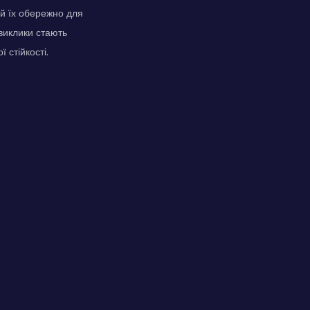
уй їх обережно для
виклики стають
 стійкості.