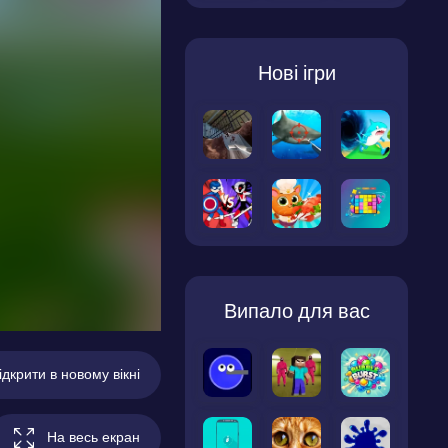
Нові ігри
Випало для вас
ідкрити в новому вікні
На весь екран