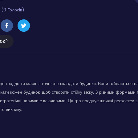
 (0 Голосів)
ює?
е гра, де ти маєш з точністю складати будинки. Вони гойдаються на 
кати кожен будинок, щоб створити стійку вежу. З різними формами
ї стратегічні навички є ключовими. Ця гра поєднує швидкі рефлекси
о виклику.