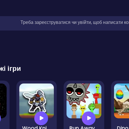
Треба зареєструватися чи увійти, щоб написати к
жі ігри
Wood Knight
Run Away from Sprunki Eater
Dino