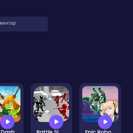
оментар
 Dash
Battle Simluator - Counter Stickman
Epic Robot Combat Simulator