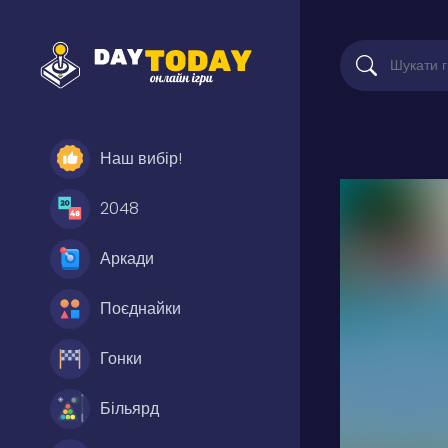
Наш вибір!
2048
Аркади
Поєднайки
Гонки
Більярд