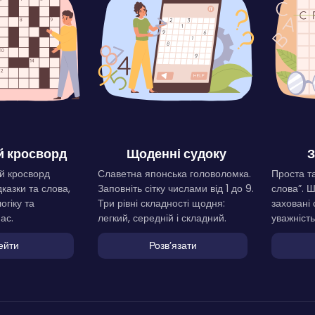
 кросворд
Щоденні судоку
З
й кросворд
Славетна японська головоломка.
Проста та
дказки та слова,
Заповніть сітку числами від 1 до 9.
слова”. 
огіку та
Три рівні складності щодня:
заховані 
ас.
легкий, середній і складний.
уважність
ейти
Розвʼязати