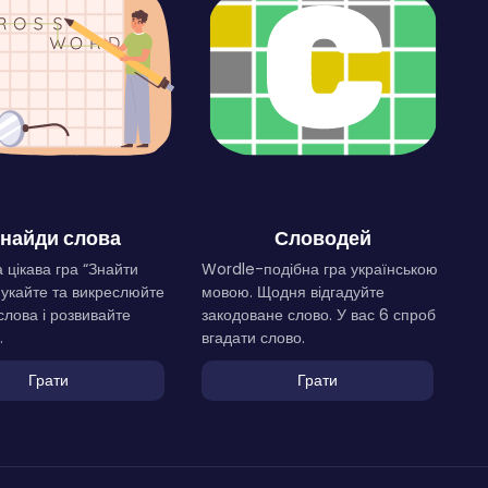
найди слова
Словодей
 цікава гра “Знайти
Wordle-подібна гра українською
Шукайте та викреслюйте
мовою. Щодня відгадуйте
слова і розвивайте
закодоване слово. У вас 6 спроб
.
вгадати слово.
Грати
Грати