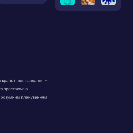
крані, і твоє завдання -
 та зростаючою
 з розумним плануванням