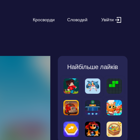
Увійти
Кросворди
Словодей
Найбільше лайків