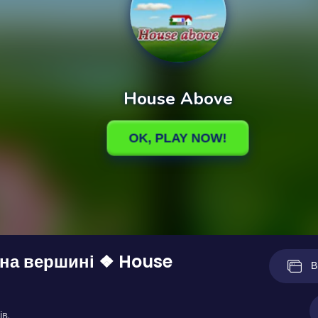
на вершині ❖ House
В
ів.