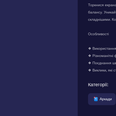
Торкнися екрана
балансу. Уникай
складнішими. Ко
Особливості
❖ Використання 
❖ Різноманітні 
❖ Поєднання шви
❖ Виклики, які 
Категорії:
Аркади