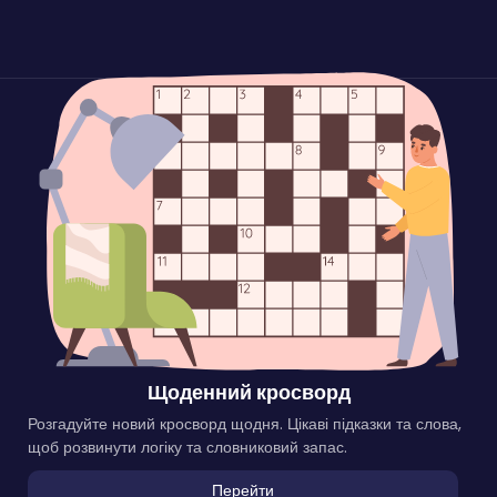
Щоденний кросворд
Розгадуйте новий кросворд щодня. Цікаві підказки та слова,
щоб розвинути логіку та словниковий запас.
Перейти