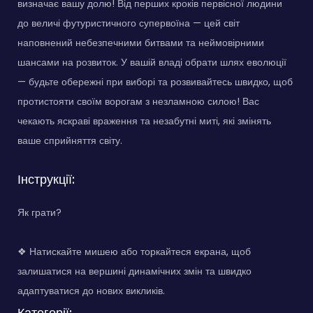
визначає вашу долю! Від перших кроків первісної людини
до величі футуристичного супервоїна — цей світ
наповнений небезпечними битвами та неймовірними
шансами на розвиток. У вашій владі обрати шлях еволюції
— будьте обережні при виборі та розвивайтесь швидко, щоб
протистояти своїм ворогам з незламною силою! Вас
чекають яскраві враження та незабутні миті, які змінять
ваше сприйняття світу.
Інструкції:
Як грати?
❖ Натискайте мишею або торкайтеся екрана, щоб
залишатися на вершині динамічних змін та швидко
адаптуватися до нових викликів.
Категорії: