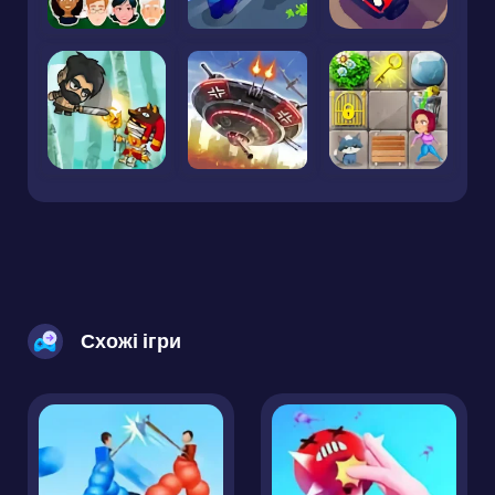
Схожі ігри