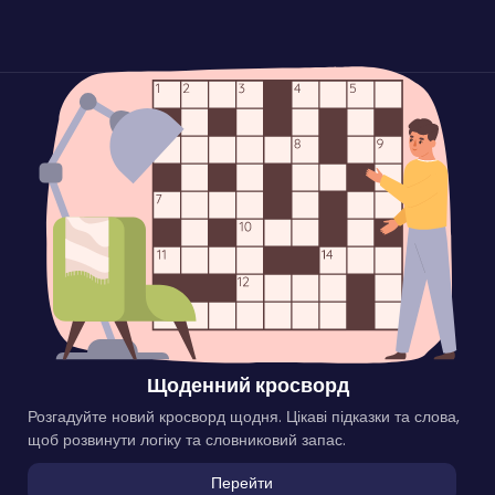
Щоденний кросворд
Розгадуйте новий кросворд щодня. Цікаві підказки та слова,
щоб розвинути логіку та словниковий запас.
Перейти