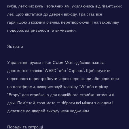
кубів, летючих куль і вогняних ям, ухиляючись від гігантських
лез, щоб дістатися до дверей виходу. Гра стає все
гарячішою з кожним рівнем, перетворюючи її на захопливу
подорож витривалості та виживання.
Як грати
Управління рухом в Ice Cube Man здійснюється за
допомогою клавіш "WASD" або "Стрілок". Щоб змусити
персонажа перестрибнути через перешкоди або піднятися
на платформи, використовуй клавішу "W" або стрілку
"Вгору" для стрибка, а для подвійного стрибка натисни її
двічі. Пам'ятай, твоя мета — зібрати всі мішки з льодом і
дістатися до дверей виходу неушкодженим.
Поради та хитрощі