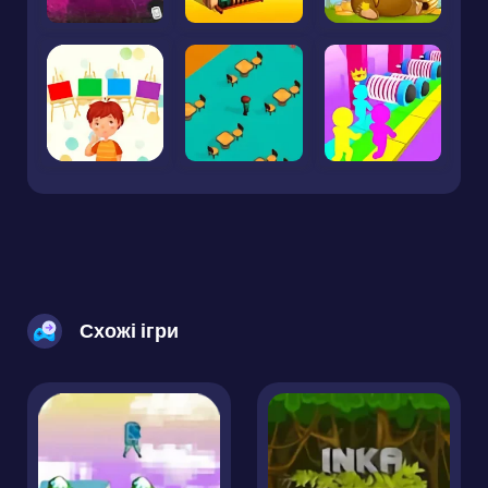
Схожі ігри