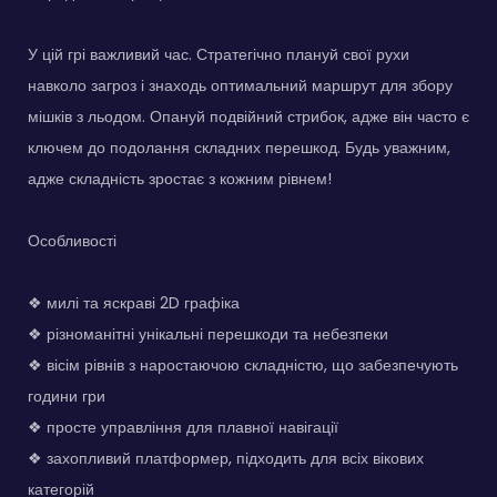
У цій грі важливий час. Стратегічно плануй свої рухи
навколо загроз і знаходь оптимальний маршрут для збору
мішків з льодом. Опануй подвійний стрибок, адже він часто є
ключем до подолання складних перешкод. Будь уважним,
адже складність зростає з кожним рівнем!
Особливості
❖ милі та яскраві 2D графіка
❖ різноманітні унікальні перешкоди та небезпеки
❖ вісім рівнів з наростаючою складністю, що забезпечують
години гри
❖ просте управління для плавної навігації
❖ захопливий платформер, підходить для всіх вікових
категорій