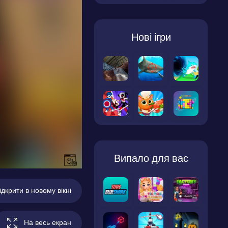
Нові ігри
Випало для вас
ідкрити в новому вікні
На весь екран