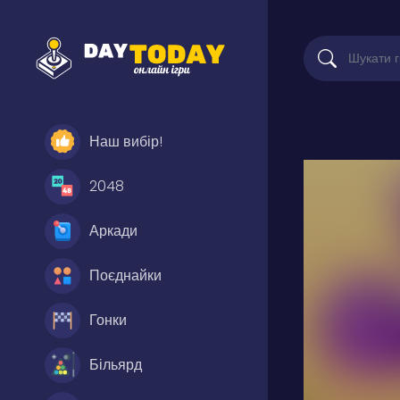
Наш вибір!
2048
Аркади
Поєднайки
Гонки
Більярд