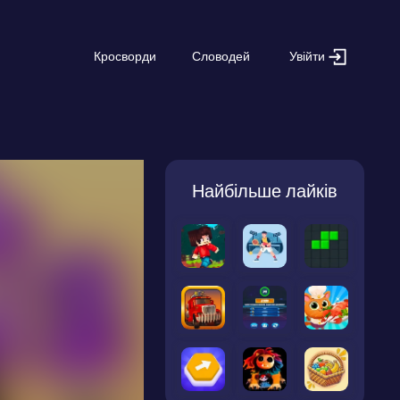
Увійти
Кросворди
Словодей
Найбільше лайків