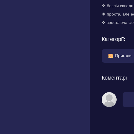
❖ безліч складн
❖ проста, але е
❖ зростаюча скла
Категорії:
Пригоди
Коментарі