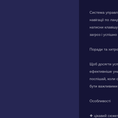
Система управлі
навігації по ла
натисни клавішу 
загроз і успішно
Поради та хитр
Щоб досягти успі
ефективніше уни
поспішай, коли 
бути важливими 
Особливості
❖ цікавий сюжет