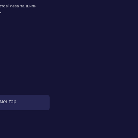
ртові леза та шипи
"
оментар