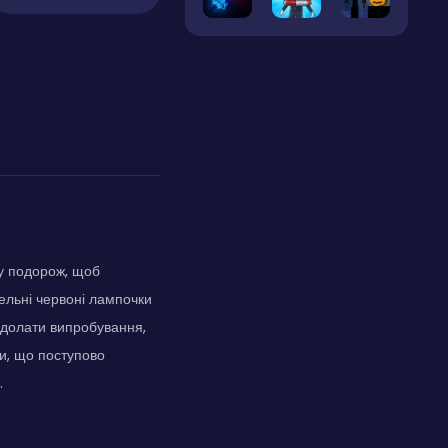
ну подорож, щоб
ельні червоні лампочки
подолати випробування,
ми, що поступово
.