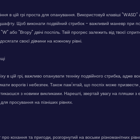
ння в цій грі проста для опанування. Використовуй клавіші "WASD" 
ндшафту. Щоб виконати подвійний стрибок - важливий маневр при п
"W" або "Вгору" двічі поспіль. Твій прогрес залежить від твоєї сприт
 досягати своєї дівчини на кожному рівні.
ощі
ху в цій грі, важливо опанувати техніку подвійного стрибка, адже в
кати ворогів і небезпек. Також пам'ятай, що поспіх може призвести
стикаєшся з новими викликами. Нарешті, звертай увагу на пляшки з 
для просування на пізніших рівнях.
 про кохання та пригоди, розгорнутий на восьми різноманітних рівн