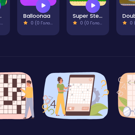
za Quest
Balloonaa
Super Steve World
)
0 (0 Голосів)
0 (0 Голосів)
0 (0