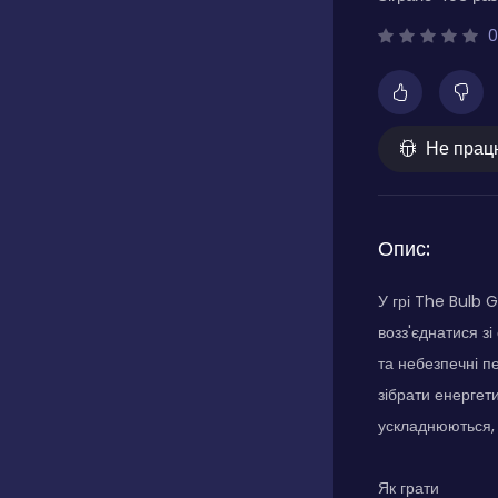
0
Не прац
Опис:
У грі The Bulb 
возз'єднатися з
та небезпечні п
зібрати енергети
ускладнюються, 
Як грати