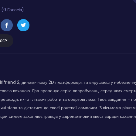
 (0 Голосів)
ює?
Girlfriend 2, динамічному 2D платформері, ти вирушаєш у небезпеч
і своєю коханою. Гра пропонує серію випробувань, серед яких смерт
ерешкоди, як-от літаючі роботи та обертові леза. Твоє завдання - 
чні зілля та дістатися до своєї рожевої лампочки. З вісьмома рівня
цей сиквел захоплює гравців у адреналіновий квест заради кохання