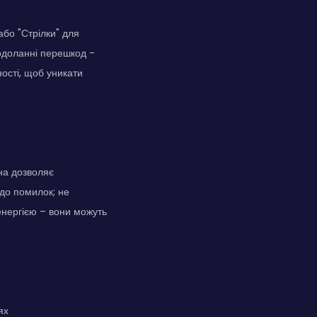
або "Стрілки" для
одоланні перешкод -
ності, щоб уникати
она дозволяє
 до помилок; не
енергією – вони можуть
ях