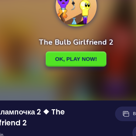
лампочка 2 ❖ The
В
friend 2
ів.