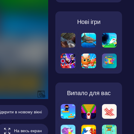
Нові ігри
Випало для вас
ідкрити в новому вікні
На весь екран