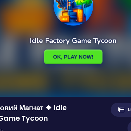
вий Магнат ❖ Idle
В
 Game Tycoon
в.