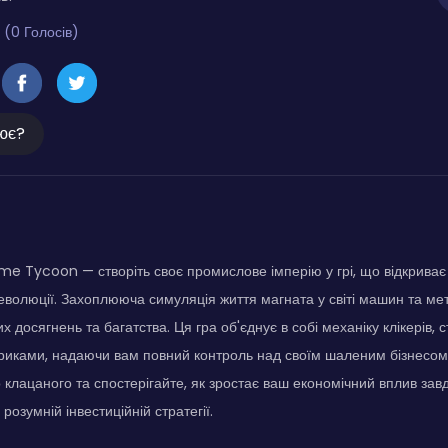
 (0 Голосів)
ює?
me Tycoon — створіть своє промислове імперію у грі, що відкриває 
революції. Захоплююча симуляція життя магната у світі машин та мет
х досягнень та багатства. Ця гра об'єднує в собі механіку клікерів, с
риками, надаючи вам повний контроль над своїм шаленим бізнесом.
 клацаного та спостерігайте, як зростає ваш економічний вплив зав
 розумній інвестиційній стратегії.