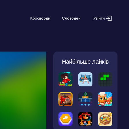
Увійти
Кросворди
Словодей
Найбільше лайків