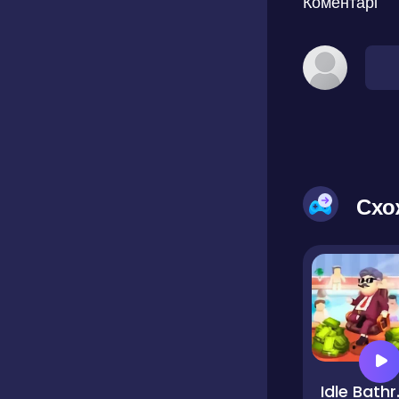
Коментарі
Схо
Idle B