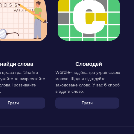
найди слова
Словодей
 цікава гра “Знайти
Wordle-подібна гра українською
Шукайте та викреслюйте
мовою. Щодня відгадуйте
слова і розвивайте
закодоване слово. У вас 6 спроб
.
вгадати слово.
Грати
Грати