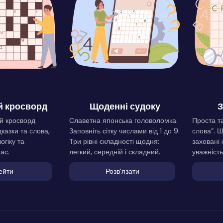
 кросворд
Щоденні судоку
З
й кросворд
Славетна японська головоломка.
Проста та
дказки та слова,
Заповніть сітку числами від 1 до 9.
слова”. 
огіку та
Три рівні складності щодня:
заховані 
ас.
легкий, середній і складний.
уважність
ейти
Розвʼязати