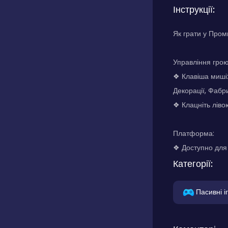
Інструкції:
Як грати у Про
Управління грою
❖ Клавіша миші:
Декорації, Фабри
❖ Клацніть ліво
Платформа:
❖ Доступно для 
Категорії:
Пасивні і