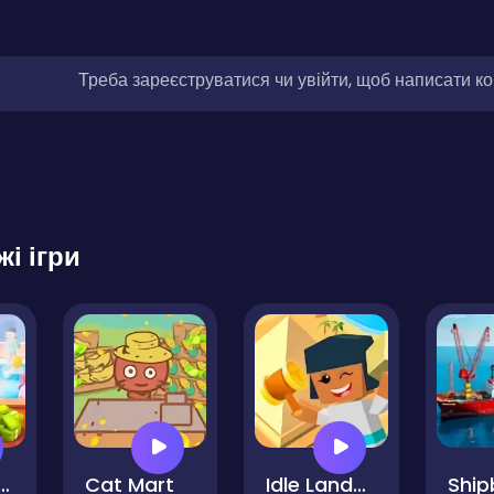
Треба зареєструватися чи увійти, щоб написати к
жі ігри
athroom Empire Tycoon
Cat Mart
Idle Landmark Builder