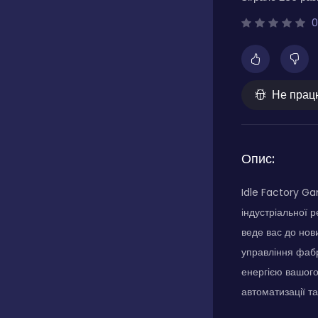
0
Не прац
Опис:
Idle Factory Ga
індустріальної 
веде вас до нови
управління фаб
енергією вашого
автоматизації та