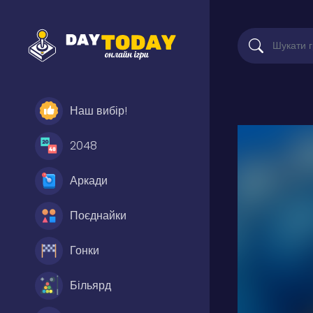
Наш вибір!
2048
Аркади
Поєднайки
Гонки
Більярд