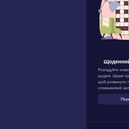
Щоденний
Розгадуйте нови
щодня. Цікаві пі
щоб розвинути л
словниковий зап
Пер