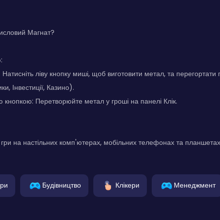
мисловий Магнат?
:
 Натисніть ліву кнопку миші, щоб виготовити метал, та перегортати 
ки, Інвестиції, Казино).
ю кнопкою: Перетворюйте метал у гроші на панелі Клік.
гри на настільних комп'ютерах, мобільних телефонах та планшетах
гри
Будівництво
Клікери
Менеджмент