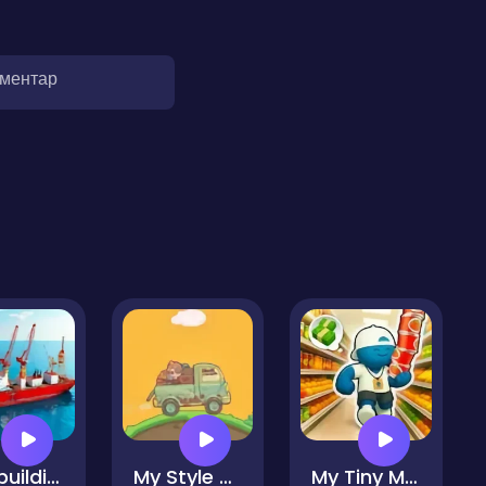
оментар
Shipbuilding Tycoon
My Style Hotel Empire
My Tiny Market