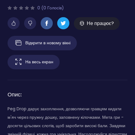
0 (0 Голосів)
Не працює?
Відкрити в новому вікні
На весь екран
Опис:
Peg Drop дарує захоплення, дозволяючи гравцям кидати
м'яч через пружну дошку, заповнену кілочками. Мета гри -
досягти цільових слотів, щоб заробити високі бали. Завдяки
змінній фізиці, кожна гра унікальна. Насолоджуйся відчуттям