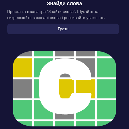
Знайди слова
Проста та цікава гра “Знайти слова”. Шукайте та
викреслюйте заховані слова і розвивайте уважність.
Грати