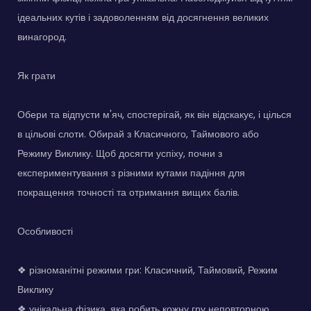
ідеальних кутів і задоволенням від досягнення великих
винагород.
Як грати
Обери та відпусти м'яч, спостерігай, як він відскакує, і цілься
в цільові слоти. Обирай з Класичного, Таймового або
Режиму Виклику. Щоб досягти успіху, почни з
експериментування з різними кутами падіння для
покращення точності та отримання вищих балів.
Особливості
❖ різноманітні режими гри: Класичний, Таймовий, Режим
Виклику
❖ унікальна фізика, яка робить кожну гру неповторною