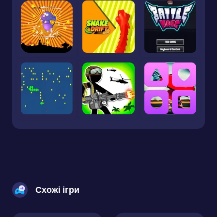
Схожі ігри