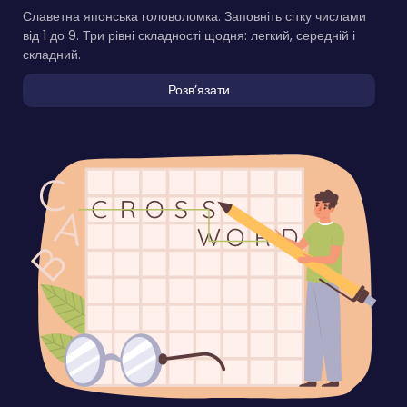
Славетна японська головоломка. Заповніть сітку числами
від 1 до 9. Три рівні складності щодня: легкий, середній і
складний.
Розвʼязати