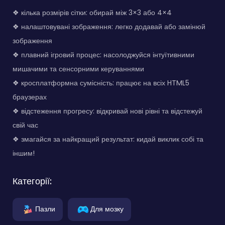
❖ кілька розмірів сітки: обирай між 3×3 або 4×4
❖ налаштовувані зображення: легко додавай або замінюй
зображення
❖ плавний ігровий процес: насолоджуйся інтуїтивними
мишачими та сенсорними керуваннями
❖ кросплатформна сумісність: працює на всіх HTML5
браузерах
❖ відстеження прогресу: відкривай нові рівні та відстежуй
свій час
❖ змагайся за найкращий результат: кидай виклик собі та
іншим!
Категорії:
Пазли
Для мозку