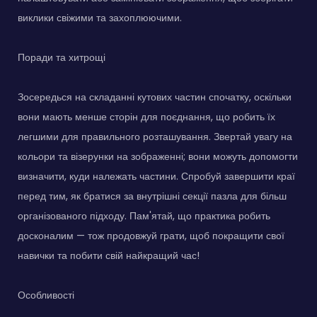
виклики свіжими та захоплюючими.
Поради та хитрощі
Зосередься на складанні кутових частин спочатку, оскільки
вони мають менше сторін для поєднання, що робить їх
легшими для правильного розташування. Звертай увагу на
кольори та візерунки на зображенні; вони можуть допомогти
визначити, куди належать частини. Спробуй завершити краї
перед тим, як братися за внутрішні секції пазла для більш
організованого підходу. Пам'ятай, що практика робить
досконалим — тож продовжуй грати, щоб покращити свої
навички та побити свій найкращий час!
Особливості