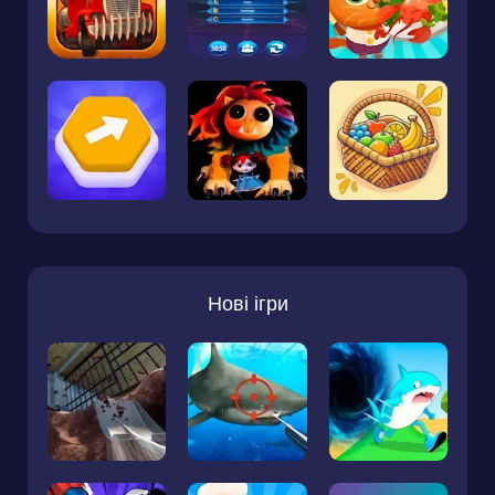
Нові ігри