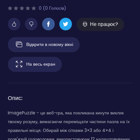
0 (0 Голосів)
Не працює?
Відкрити в новому вікні
На весь екран
Опис:
ImagePuzzle - це веб-гра, яка покликана кинути виклик
твоєму розуму, вимагаючи переміщати частини пазла на їх
правильні місця. Обирай між сітками 3×3 або 4×4 і
розв'язуй головоломки, використовуючи 12 налаштовуваних