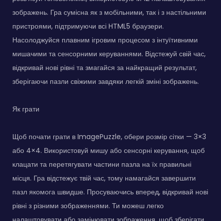
зображень. Гра сумісна як з мобільними, так і з настільними
пристроями, підтримуючи всі HTML5 браузери.
Насолоджуйся плавним ігровим процесом з інтуїтивними
мишачими та сенсорними керуваннями. Відстежуй свій час,
відкривай нові рівні та змагайся за найкращий результат,
зберігаючи пазли свіжими завдяки легкій зміні зображень.
Як грати
Щоб почати грати в ImagePuzzle, обери розмір сітки — 3×3
або 4×4. Використовуй мишу або сенсорні керування, щоб
клацати та перетягувати частини пазла на їх правильні
місця. Гра відстежує твій час, тому намагайся завершити
пазл якомога швидше. Просуваючись вперед, відкривай нові
рівні з різними зображеннями. Ти можеш легко
налаштовувати або замінювати зображення, щоб зберігати