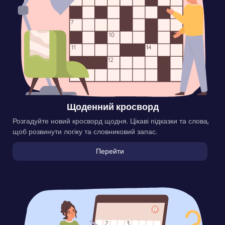
Щоденний кросворд
Розгадуйте новий кросворд щодня. Цікаві підказки та слова,
щоб розвинути логіку та словниковий запас.
Перейти