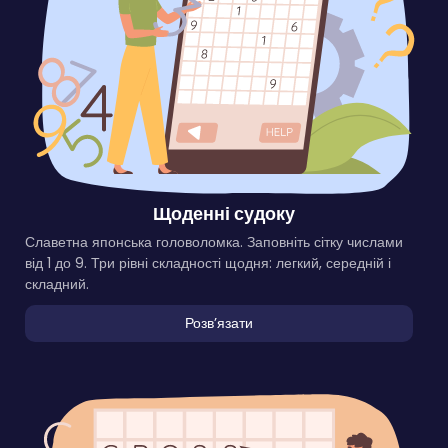
Щоденні судоку
Славетна японська головоломка. Заповніть сітку числами
від 1 до 9. Три рівні складності щодня: легкий, середній і
складний.
Розвʼязати