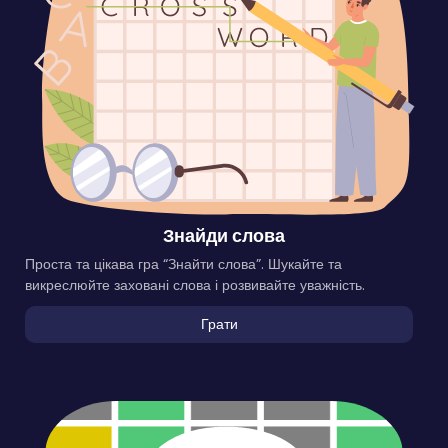
Знайди слова
Проста та цікава гра “Знайти слова”. Шукайте та
викреслюйте заховані слова і розвивайте уважність.
Грати