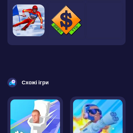
Схожі ігри