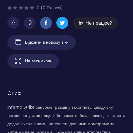
0 (0 Голосів)
Не працює?
Відкрити в новому вікні
На весь екран
Опис:
Inferno Strike занурює гравців у захопливу, швидкісну,
нескінченну стрілялку. Тебе чекають безліч рівнів, які стають
дедалі складнішими, наповнені дивними монстрами та
хитрими перешкодами. З кожним новим етапом твоя