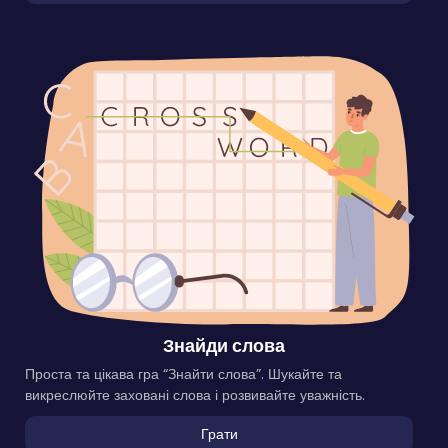
Знайди слова
Проста та цікава гра “Знайти слова”. Шукайте та
викреслюйте заховані слова і розвивайте уважність.
Грати