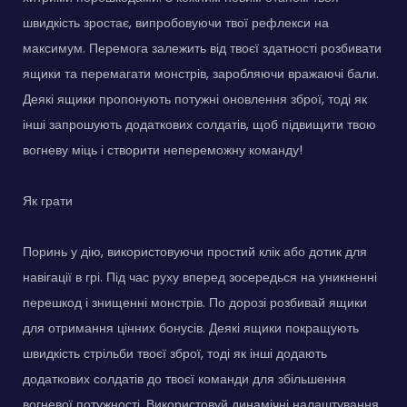
швидкість зростає, випробовуючи твої рефлекси на
максимум. Перемога залежить від твоєї здатності розбивати
ящики та перемагати монстрів, заробляючи вражаючі бали.
Деякі ящики пропонують потужні оновлення зброї, тоді як
інші запрошують додаткових солдатів, щоб підвищити твою
вогневу міць і створити непереможну команду!
Як грати
Поринь у дію, використовуючи простий клік або дотик для
навігації в грі. Під час руху вперед зосередься на уникненні
перешкод і знищенні монстрів. По дорозі розбивай ящики
для отримання цінних бонусів. Деякі ящики покращують
швидкість стрільби твоєї зброї, тоді як інші додають
додаткових солдатів до твоєї команди для збільшення
вогневої потужності. Використовуй динамічні налаштування