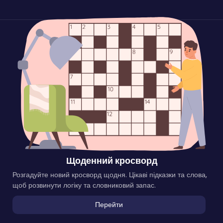
Щоденний кросворд
Розгадуйте новий кросворд щодня. Цікаві підказки та слова,
щоб розвинути логіку та словниковий запас.
Перейти