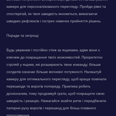
камери для персоналізованого перегляду. Пройди рівні та
спостерігай, як твоя швидкість множиться, вимагаючи
швидких рефлексів і гострих навичок прийняття рішень.
Поради та хитрощі
Будь уважним і постійно стеж за ящиками, адже вони є
ключем до покращення твоїх можливостей. Пріоритетно
стріляй у ящики, які розширюють твою команду; більше
солдатів означає більше вогневої потужності. Налаштуй
камеру для оптимального перегляду, щоб краще помічати
перешкоди та ворогів попереду. Практика робить
досконалим, тому продовжуй грати, щоб покращити свою
швидкість і реакцію. Намагайся знайти ритм і передбачати
патерни руху ворогів і перешкод для більш плавного
проходження.