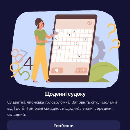
Щоденні судоку
Славетна японська головоломка. Заповніть сітку числами
від 1 до 9. Три рівні складності щодня: легкий, середній і
складний.
Розвʼязати