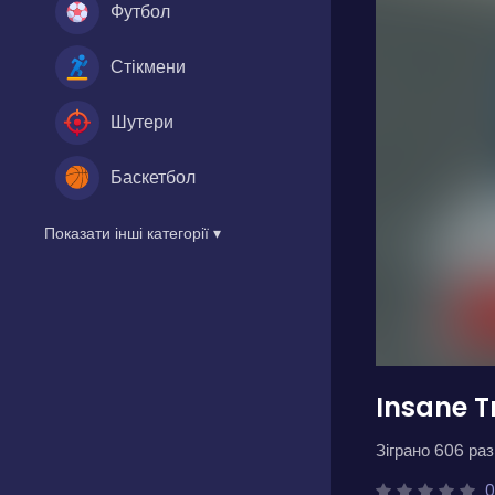
Футбол
Стікмени
Шутери
Баскетбол
Показати інші категорії ▾
Insane T
Зіграно 606 разі
0