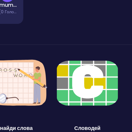
Maximum Streets - Drag Race
 Голосів)
найди слова
Словодей