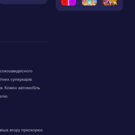
исокошвидкісного
тних суперкарів.
ів. Кожен автомобіль
егію.
авіша вгору прискорює