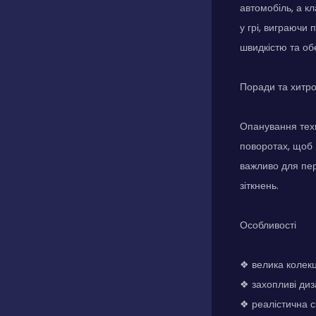
автомобіль, а к
у грі, виграючи 
швидкістю та об
Поради та хитр
Опанування техн
поворотах, щоб 
важливо для пер
зіткнень.
Особливості
❖ велика колекц
❖ захопливі диз
❖ реалістична с