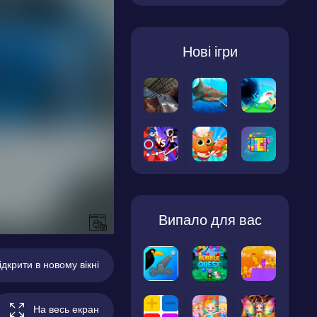
Нові ігри
Випало для вас
ідкрити в новому вікні
На весь екран