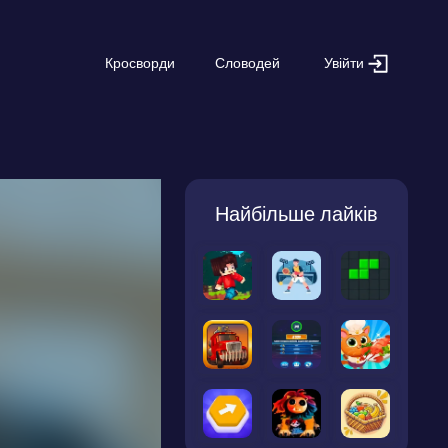
Увійти
Кросворди
Словодей
Найбільше лайків