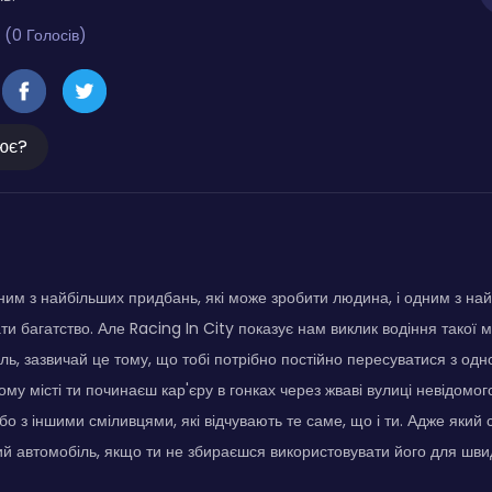
 (0 Голосів)
ює?
ним з найбільших придбань, які може зробити людина, і одним з н
и багатство. Але Racing In City показує нам виклик водіння такої м
ь, зазвичай це тому, що тобі потрібно постійно пересуватися з одно
ому місті ти починаєш кар'єру в гонках через жваві вулиці невідомог
о з іншими сміливцями, які відчувають те саме, що і ти. Адже який 
й автомобіль, якщо ти не збираєшся використовувати його для швид