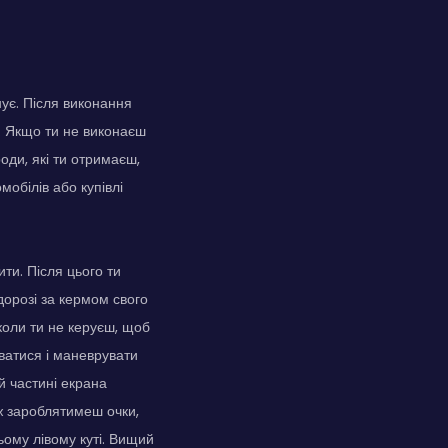
нує. Після виконання
. Якщо ти не виконаєш
оди, які ти отримаєш,
обілів або купівлі
ти. Після цього ти
дорозі за кермом свого
 коли ти не керуєш, щоб
ватися і маневрувати
й частині екрана
ж зароблятимеш очки,
ому лівому куті. Вищий