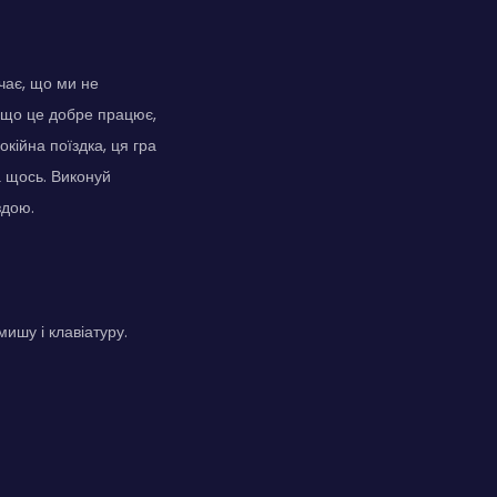
ачає, що ми не
, що це добре працює,
окійна поїздка, ця гра
а щось. Виконуй
здою.
мишу і клавіатуру.