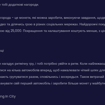
 тобі додаткові нагороди.
города - це монети, які можна заробити, виконуючи завдання, щоде
део та ділячись грою в різних соціальних мережах. Найдорожчі покуп
ою від 25,000. Покращення та налаштування коштують менше, з ціна
ощі
нагадує ритмічну гру, і тобі потрібно увійти в ритм. Коли наближає
ися на кілька автомобілів вперед, щоб намалювати чіткий шлях дл
нають групуватися разом, сповільнись і зосередься. Також витрачай 
анувати свій перший автомобіль і заробити більше монет у майбут
ng In City