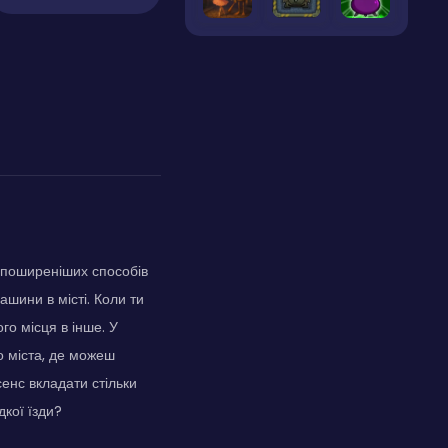
айпоширеніших способів
ашини в місті. Коли ти
го місця в інше. У
о міста, де можеш
сенс вкладати стільки
кої їзди?