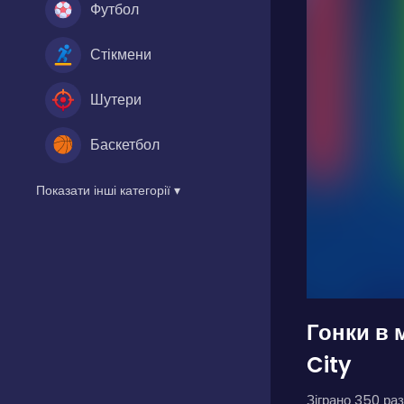
Футбол
Стікмени
Шутери
Баскетбол
Показати інші категорії ▾
Гонки в 
City
Зіграно 350 раз