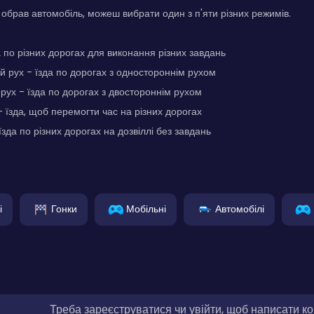
и обрав автомобіль, можеш вибрати один з п'яти різних режимів.
а по різних дорогах для виконання різних завдань
 рух - їзда по дорогах з одностороннім рухом
рух - їзда по дорогах з двостороннім рухом
- їзда, щоб перемогти час на різних дорогах
їзда по різних дорогах на дозвіллі без завдань
і
Гонки
Мобільні
Автомобілі
Треба зареєструватися чи увійти, щоб написати к