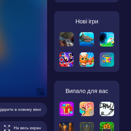
Нові ігри
Випало для вас
ідкрити в новому вікні
На весь екран