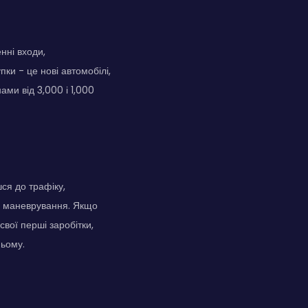
нні входи,
ки - це нові автомобілі,
ми від 3,000 і 1,000
шся до трафіку,
я маневрування. Якщо
свої перші заробітки,
ньому.