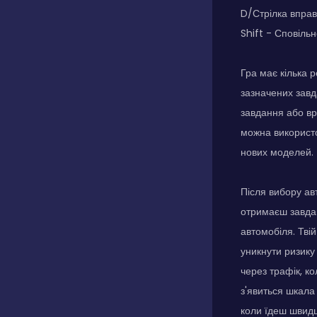
D/Стрілка вправ
Shift - Сповіль
Гра має кілька р
зазначених завд
завдання або вр
можна використо
нових моделей.
Після вибору ав
отримаєш завдан
автомобіля. Твій
уникнути ризику
через трафік, к
з'явиться шкала
коли їдеш швидш