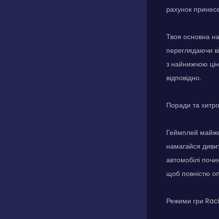
рахунок принесе
Твоя основна на
переглядаючи ві
з найнижчою цін
відповідно.
Поради та хитр
Геймплей майже 
намагайся дивит
автомобілі почи
щоб повністю оп
Режими гри Raci