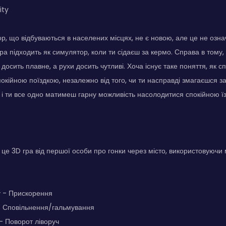
ity
гор, що відбуваються в населених місцях, не є новою, але це не озн
 гра підходить як симулятор, коли ти сідаєш за кермо. Справа в тому
 досить плавне, а рухи досить чутливі. Хоча існує таке поняття, як сп
покійною поїздкою, незалежно від того, чи ти насправді змагаєшся з
, і ти все одно матимеш гарну можливість насолодитися спокійною ї
 це 3D гра від першої особи про гонки через місто, використовуючи 
у - Прискорення
- Сповільнення/гальмування
 - Поворот ліворуч