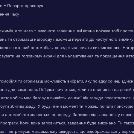
о - Поворот праворуч
нення часу
ежимів, але мета - виконати завдання, які кожна поїздка тобі пропо
ань ти отримаєш нагороду і зможеш перейти до наступного виклику
іжешся в інший автомобіль, доведеться почати виклик заново. Нагор
вувати на головному екрані для налаштування та покращення автом
томобіля ти отримаєш можливість вибрати, яку поїздку хочеш здійсни
ня для виконання. Поїздка почнеться, коли ти опинишся на довгій 
 автомобіль має базову швидкість, до якої він завжди повертається,
 бути збитим ззаду. У будь-який момент ти можеш почати прискорю
оли автомобілі з'являються попереду. Залежно від завдання, у верхні
 прогресу. Коли вона заповниться, завдання буде виконано. Ти тако
е і підтримуєш максимальну швидкість, що відображається у верхнь