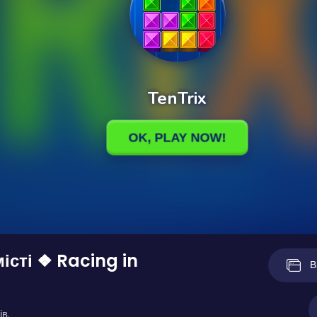
місті ❖ Racing in
В
ів.