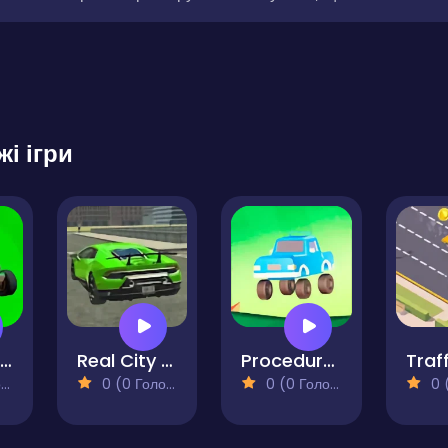
жі ігри
Buggy - Battle Royale
Real City Driving 2
Procedural Racing
)
0 (0 Голосів)
0 (0 Голосів)
0 (0