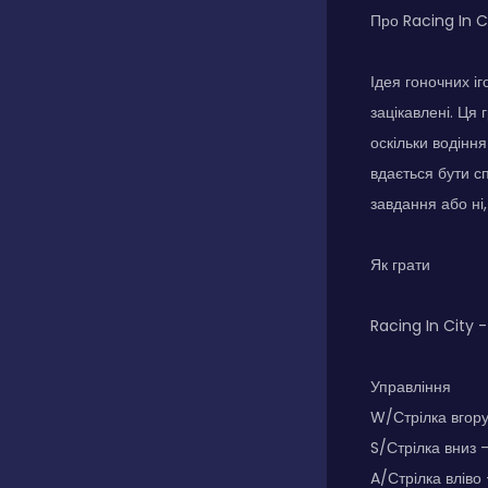
Про Racing In C
Ідея гоночних і
зацікавлені. Ця
оскільки водіння
вдається бути с
завдання або ні
Як грати
Racing In City -
Управління
W/Стрілка вгор
S/Стрілка вниз 
A/Стрілка вліво