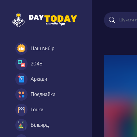
Наш вибір!
2048
Аркади
Поєднайки
Гонки
Більярд