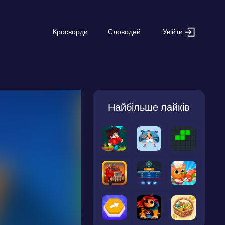
Увійти
Кросворди
Словодей
Найбільше лайків