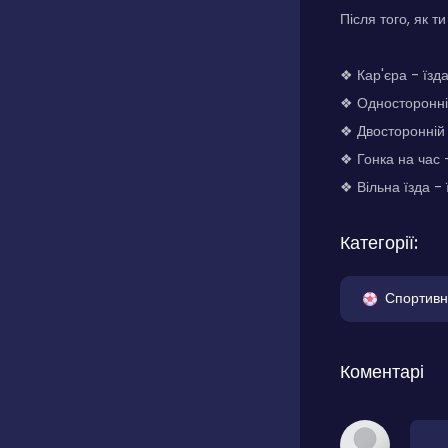
Після того, як т
❖ Кар'єра - їзд
❖ Односторонній
❖ Двосторонній 
❖ Гонка на час 
❖ Вільна їзда - 
Категорії:
Спортивн
Коментарі