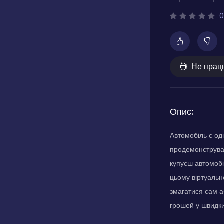
0
Не прац
Опис:
Автомобіль є од
продемонструват
купуєш автомобіл
цьому віртуальн
змагатися сам аб
грошей у швидки