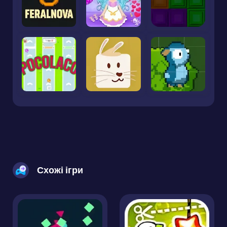
Схожі ігри