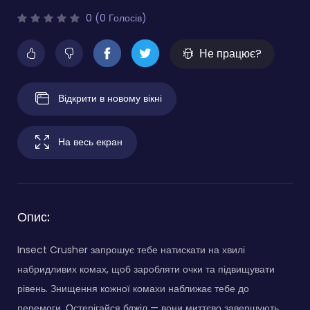
0 (0 Голосів)
Не працює?
Відкрити в новому вікні
На весь екран
Опис:
Insect Crusher запрошує тебе натискати на хвилі
набридливих комах, щоб заробляти очки та підвищувати
рівень. Знищення кожної комахи наближає тебе до
перемоги. Остерігайся бджіл — вони миттєво завершують