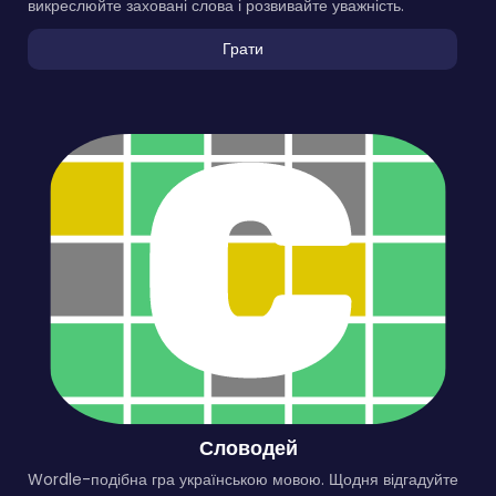
викреслюйте заховані слова і розвивайте уважність.
Грати
Словодей
Wordle-подібна гра українською мовою. Щодня відгадуйте