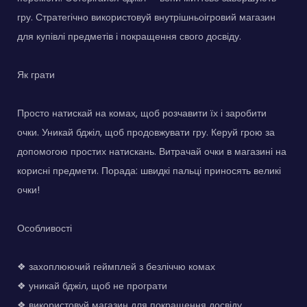
гру. Стратегічно використовуй внутрішньоігровий магазин
для купівлі предметів і покращення свого досвіду.
Як грати
Просто натискай на комах, щоб розчавити їх і заробити
очки. Уникай бджіл, щоб продовжувати гру. Керуй грою за
допомогою простих натискань. Витрачай очки в магазині на
корисні предмети. Порада: швидкі пальці приносять великі
очки!
Особливості
❖ захоплюючий геймплей з безліччю комах
❖ уникай бджіл, щоб не програти
❖ використовуй магазин для покращення досвіду