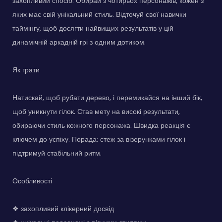
захопливий спосіб. Обирай з чотирьох персонажів, кожен з
яких має свій унікальний стиль. Відточуй свої навички
таймінгу, щоб досягти найвищих результатів у цій
динамічній аркадній грі з одним дотиком.
Як грати
Натискай, щоб рубати дерево, і перемикайся на інший бік,
щоб уникнути гілок. Став мету на високі результати,
обираючи стиль кожного персонажа. Швидка реакція є
ключем до успіху. Порада: стеж за візерунками гілок і
підтримуй стабільний ритм.
Особливості
❖ захопливий клікерний досвід