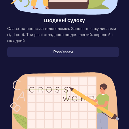
Щоденні судоку
Славетна японська головоломка. Заповніть сітку числами
від 1 до 9. Три рівні складності щодня: легкий, середній і
складний.
Розвʼязати