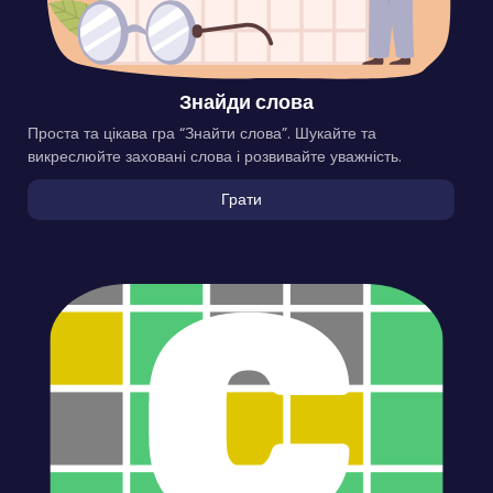
Знайди слова
Проста та цікава гра “Знайти слова”. Шукайте та
викреслюйте заховані слова і розвивайте уважність.
Грати