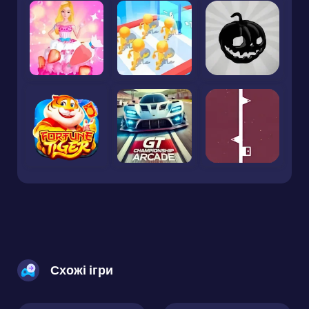
Схожі ігри