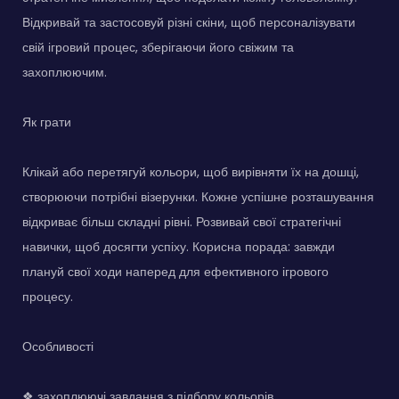
Відкривай та застосовуй різні скіни, щоб персоналізувати
свій ігровий процес, зберігаючи його свіжим та
захоплюючим.
Як грати
Клікай або перетягуй кольори, щоб вирівняти їх на дошці,
створюючи потрібні візерунки. Кожне успішне розташування
відкриває більш складні рівні. Розвивай свої стратегічні
навички, щоб досягти успіху. Корисна порада: завжди
плануй свої ходи наперед для ефективного ігрового
процесу.
Особливості
❖ захоплюючі завдання з підбору кольорів