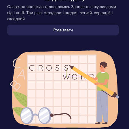
Славетна японська головоломка. Заповніть сітку числами
від 1 до 9. Три рівні складності щодня: легкий, середній і
складний.
Розвʼязати