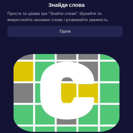
Знайди слова
Проста та цікава гра “Знайти слова”. Шукайте та
викреслюйте заховані слова і розвивайте уважність.
Грати