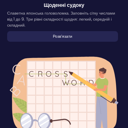
Щоденні судоку
Славетна японська головоломка. Заповніть сітку числами
від 1 до 9. Три рівні складності щодня: легкий, середній і
складний.
Розвʼязати