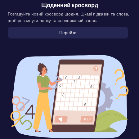
Щоденний кросворд
Розгадуйте новий кросворд щодня. Цікаві підказки та слова,
щоб розвинути логіку та словниковий запас.
Перейти