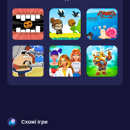
Схожі ігри