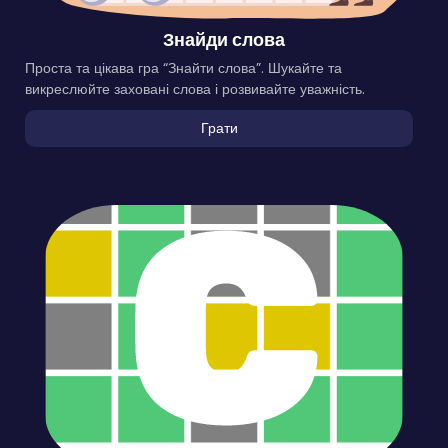
Знайди слова
Проста та цікава гра “Знайти слова”. Шукайте та
викреслюйте заховані слова і розвивайте уважність.
Грати