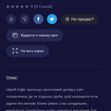
0 (0 Голосів)
Не працює?
Відкрити в новому вікні
На весь екран
Опис:
Liquid Logic пропонує захопливий досвід у світі
головоломок, де ти з'єднуєш труби, щоб направити потік
рідини без витоків. Кожен рівень стає складнішим,
вимагаючи стратегічних ходів і швидкого мислення. Гра