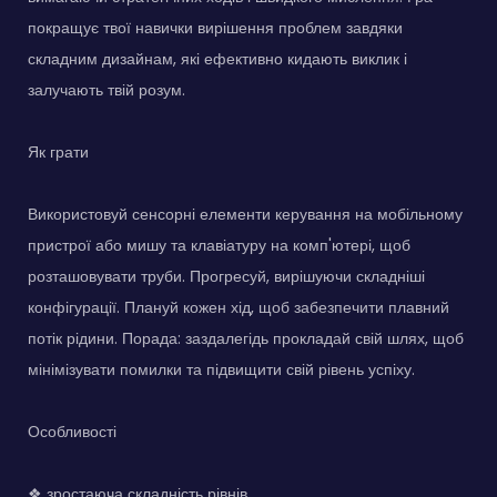
покращує твої навички вирішення проблем завдяки
складним дизайнам, які ефективно кидають виклик і
залучають твій розум.
Як грати
Використовуй сенсорні елементи керування на мобільному
пристрої або мишу та клавіатуру на комп'ютері, щоб
розташовувати труби. Прогресуй, вирішуючи складніші
конфігурації. Плануй кожен хід, щоб забезпечити плавний
потік рідини. Порада: заздалегідь прокладай свій шлях, щоб
мінімізувати помилки та підвищити свій рівень успіху.
Особливості
❖ зростаюча складність рівнів