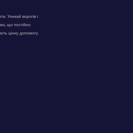
и. Уникай ворогів і
вні, що постійно
ють цінну допомогу.