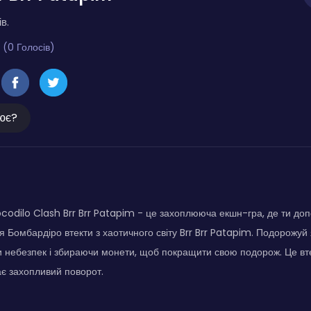
в.
 (0 Голосів)
ює?
odilo Clash Brr Brr Patapim - це захоплююча екшн-гра, де ти до
'я Бомбардіро втекти з хаотичного світу Brr Brr Patapim. Подорожу
и небезпек і збираючи монети, щоб покращити свою подорож. Це вт
є захопливий поворот.