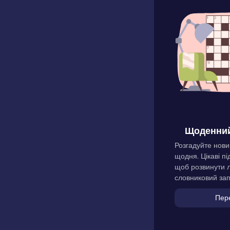
Щоденний
Розгадуйте нови
щодня. Цікаві пі
щоб розвинути л
словниковий зап
Пер