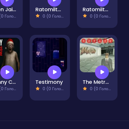
Prison Jail Escaping Game
Ratomilton at Squid Game Backrooms
Ratomilton Squid Game Prison Escape
 Голосів)
0 (0 Голосів)
0 (0 Голосів)
Granny Christmas Nightmare
Testimony
The Metro Anomaly
 Голосів)
0 (0 Голосів)
0 (0 Голосів)