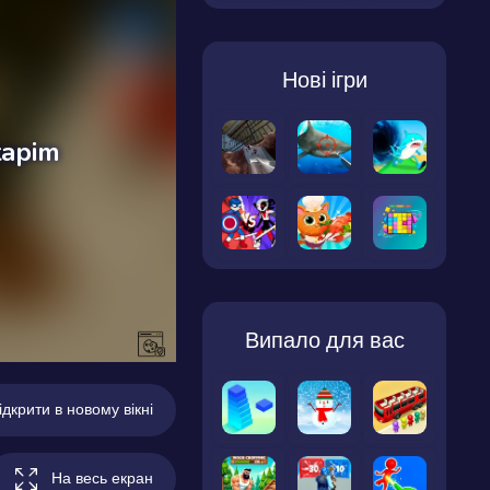
Нові ігри
Випало для вас
ідкрити в новому вікні
На весь екран