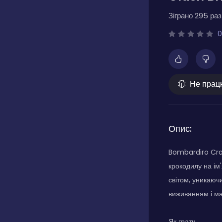
Зіграно 295 разі
0
Не прац
Опис:
Bombardiro Croc
крокодилу на ім
світом, уникаюч
виживанням і ма
Як грати