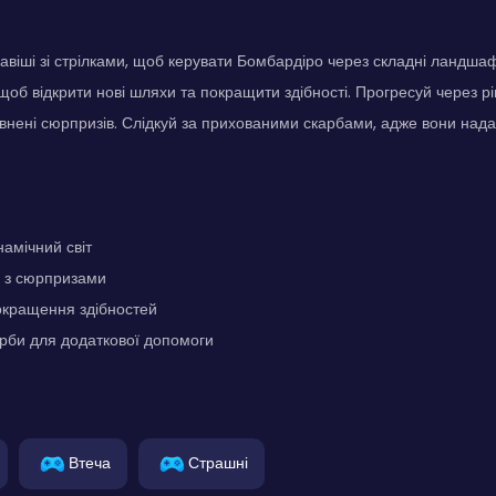
авіші зі стрілками, щоб керувати Бомбардіро через складні ландшафт
щоб відкрити нові шляхи та покращити здібності. Прогресуй через рі
внені сюрпризів. Слідкуй за прихованими скарбами, адже вони нада
намічний світ
ні з сюрпризами
окращення здібностей
рби для додаткової допомоги
Втеча
Страшні