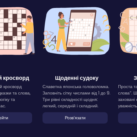
 кросворд
Щоденні судоку
З
й кросворд
Славетна японська головоломка.
Проста та
дказки та слова,
Заповніть сітку числами від 1 до 9.
слова”. 
огіку та
Три рівні складності щодня:
заховані 
ас.
легкий, середній і складний.
уважність
ейти
Розвʼязати