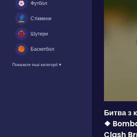
Футбол
Стікмени
Шутери
Баскетбол
Показати інші категорії ▾
Битва з 
❖ Bomba
Clash Br