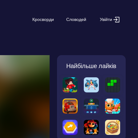
Увійти
Кросворди
Словодей
Найбільше лайків