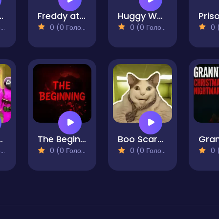
ahur at Backrooms
Freddy at Obby Backrooms
Huggy Wuggy - Guess the right door
)
0 (0 Голосів)
0 (0 Голосів)
0 (0
 Challenge
The Beginning
Boo Scared? Escape from Backrooms
)
0 (0 Голосів)
0 (0 Голосів)
0 (0