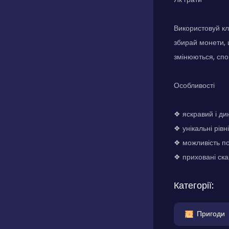
Використовуй кл
збирай монети, 
змінюються, спо
Особливості
❖ яскравий і ди
❖ унікальні рів
❖ можливість п
❖ приховані ска
Категорії:
Пригоди