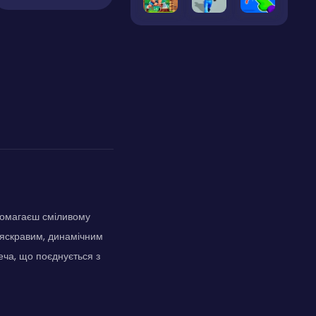
помагаєш сміливому
й яскравим, динамічним
еча, що поєднується з