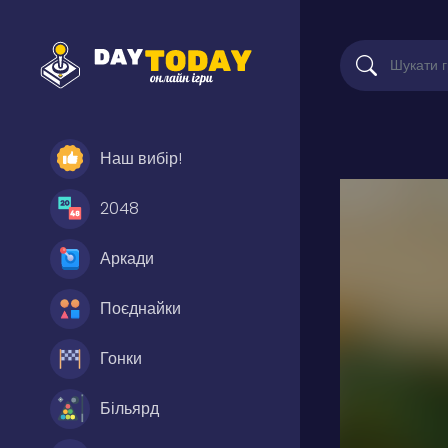
Наш вибір!
2048
Аркади
Поєднайки
Гонки
Більярд