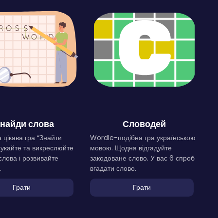
найди слова
Словодей
 цікава гра “Знайти
Wordle-подібна гра українською
Шукайте та викреслюйте
мовою. Щодня відгадуйте
слова і розвивайте
закодоване слово. У вас 6 спроб
.
вгадати слово.
Грати
Грати