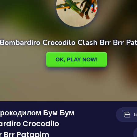
крокодилом Бум Бум
В
rdiro Crocodilo
r Brr Patapim