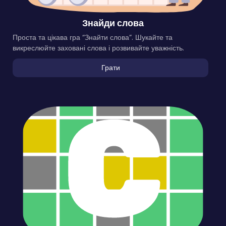
Знайди слова
Проста та цікава гра “Знайти слова”. Шукайте та
викреслюйте заховані слова і розвивайте уважність.
Грати