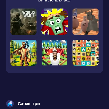
Схожі ігри