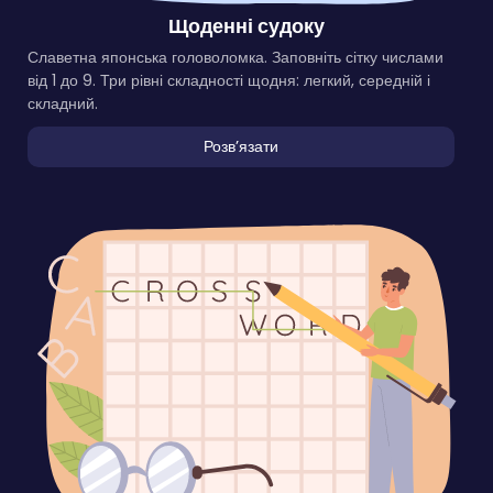
Щоденні судоку
Славетна японська головоломка. Заповніть сітку числами
від 1 до 9. Три рівні складності щодня: легкий, середній і
складний.
Розвʼязати