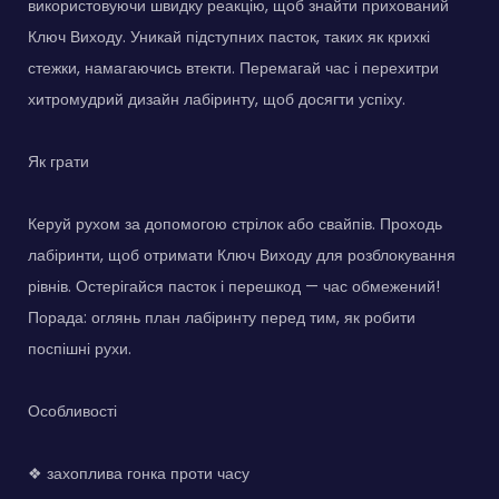
використовуючи швидку реакцію, щоб знайти прихований
Ключ Виходу. Уникай підступних пасток, таких як крихкі
стежки, намагаючись втекти. Перемагай час і перехитри
хитромудрий дизайн лабіринту, щоб досягти успіху.
Як грати
Керуй рухом за допомогою стрілок або свайпів. Проходь
лабіринти, щоб отримати Ключ Виходу для розблокування
рівнів. Остерігайся пасток і перешкод — час обмежений!
Порада: оглянь план лабіринту перед тим, як робити
поспішні рухи.
Особливості
❖ захоплива гонка проти часу