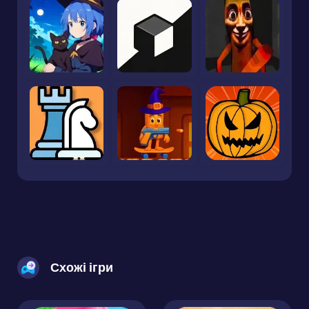
Схожі ігри