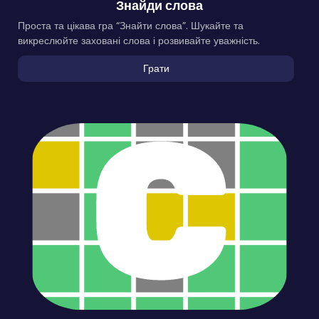
Знайди слова
Проста та цікава гра “Знайти слова”. Шукайте та
викреслюйте заховані слова і розвивайте уважність.
Грати