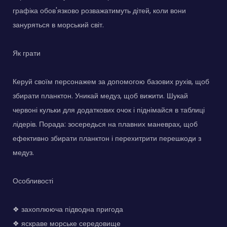
графіка обов'язково розважатимуть дітей, коли вони
зануряться в морський світ.
Як грати
Керуй своїм персонажем за допомогою базових рухів, щоб
збирати планктон. Уникай медуз, щоб вижити. Шукай
червоні кульки для додаткових очок і піднімайся в таблиці
лідерів. Порада: зосередься на плавних маневрах, щоб
ефективно збирати планктон і перехитрити перешкоди з
медуз.
Особливості
❖ захоплююча підводна пригода
❖ яскраве морське середовище