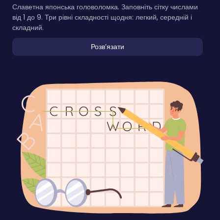
Славетна японська головоломка. Заповніть сітку числами
від 1 до 9. Три рівні складності щодня: легкий, середній і
складний.
Розвʼязати