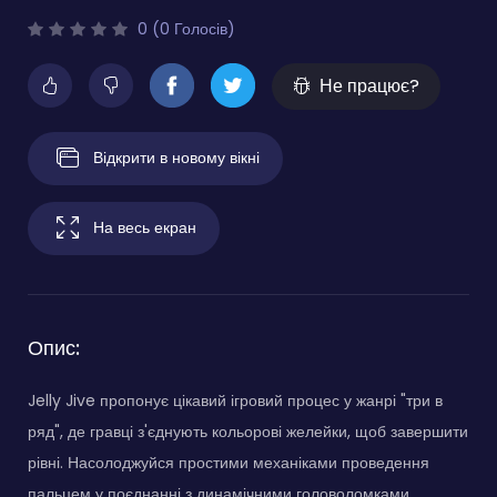
0 (0 Голосів)
Не працює?
Відкрити в новому вікні
На весь екран
Опис:
Jelly Jive пропонує цікавий ігровий процес у жанрі "три в
ряд", де гравці з'єднують кольорові желейки, щоб завершити
рівні. Насолоджуйся простими механіками проведення
пальцем у поєднанні з динамічними головоломками.