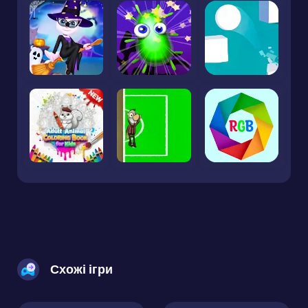
Схожі ігри