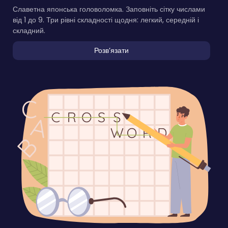
Славетна японська головоломка. Заповніть сітку числами
від 1 до 9. Три рівні складності щодня: легкий, середній і
складний.
Розвʼязати