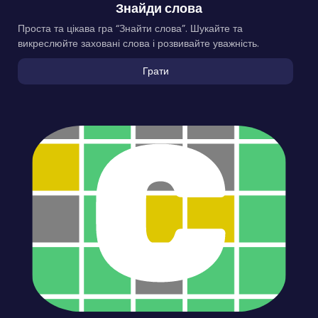
Знайди слова
Проста та цікава гра “Знайти слова”. Шукайте та
викреслюйте заховані слова і розвивайте уважність.
Грати