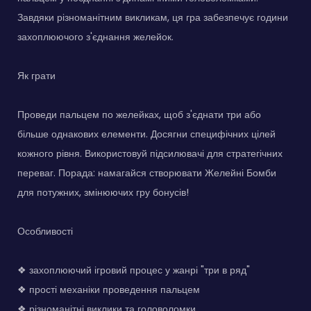
Завдяки різноманітним викликам, ця гра забезпечує години
захоплюючого з'єднання желейок.
Як грати
Проведи пальцем по желейках, щоб з'єднати три або
більше однакових елементи. Досягни специфічних цілей
кожного рівня. Використовуй підсилювачі для стратегічних
переваг. Порада: намагайся створювати Желейні Бомби
для потужних, змінюючих гру бонусів!
Особливості
❖ захоплюючий ігровий процес у жанрі "три в ряд"
❖ прості механіки проведення пальцем
❖ різноманітні виклики та головоломки