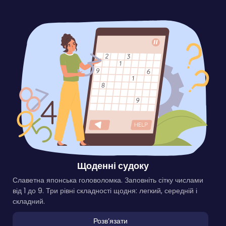
Щоденні судоку
Славетна японська головоломка. Заповніть сітку числами
від 1 до 9. Три рівні складності щодня: легкий, середній і
складний.
Розвʼязати