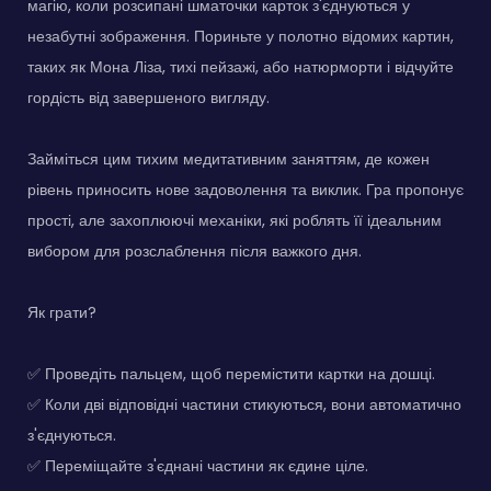
магію, коли розсипані шматочки карток з'єднуються у
незабутні зображення. Пориньте у полотно відомих картин,
таких як Мона Ліза, тихі пейзажі, або натюрморти і відчуйте
гордість від завершеного вигляду.
Займіться цим тихим медитативним заняттям, де кожен
рівень приносить нове задоволення та виклик. Гра пропонує
прості, але захоплюючі механіки, які роблять її ідеальним
вибором для розслаблення після важкого дня.
Як грати?
✅ Проведіть пальцем, щоб перемістити картки на дошці.
✅ Коли дві відповідні частини стикуються, вони автоматично
з'єднуються.
✅ Переміщайте з'єднані частини як єдине ціле.