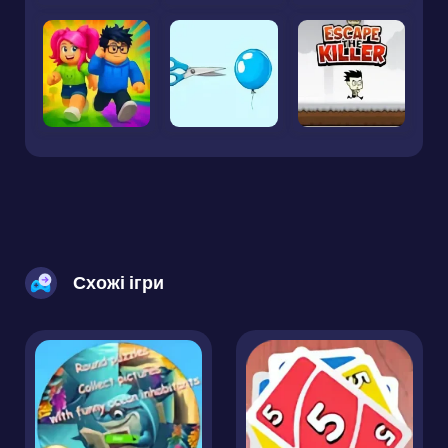
Схожі ігри