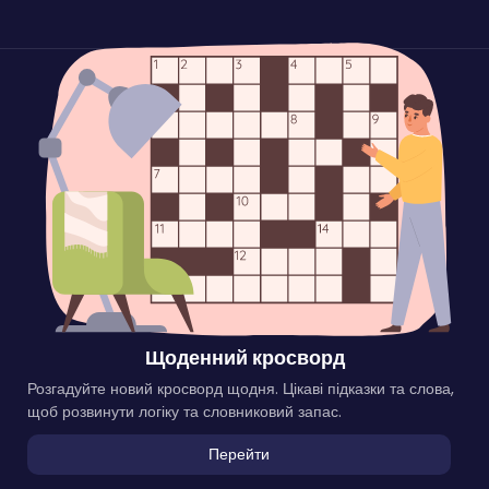
Щоденний кросворд
Розгадуйте новий кросворд щодня. Цікаві підказки та слова,
щоб розвинути логіку та словниковий запас.
Перейти