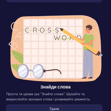
Знайди слова
Проста та цікава гра “Знайти слова”. Шукайте та
викреслюйте заховані слова і розвивайте уважність.
Грати