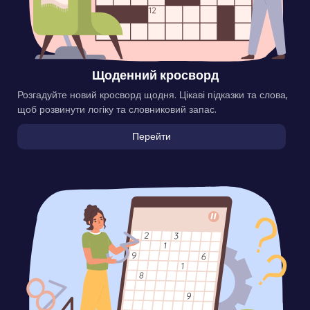
Щоденний кросворд
Розгадуйте новий кросворд щодня. Цікаві підказки та слова,
щоб розвинути логіку та словниковий запас.
Перейти