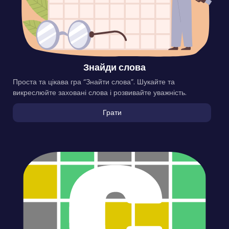
Знайди слова
Проста та цікава гра “Знайти слова”. Шукайте та
викреслюйте заховані слова і розвивайте уважність.
Грати