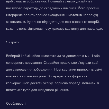
щоб скласти зображення. Починай з легких дизайнів і
поступово переходь до складніших викликів. Його простий
інтерфейс робить процес складання шматочків напрочуд
захопливим. Ідеально підходить для всіх вікових категорій,
кожен рівень відкриває нову красиву картинку для насолоди.
Як грати
Вибирай і обмінюйся шматочками за допомогою миші або
сенсорного керування. Старайся правильно з'єднати краї
для завершення зображення. Нові картинки приносять свіжі
виклики на кожному рівні. Зосередься на формах і
кольорах, щоб досягти успіху. Корисна порада: починай зі
шматочків кутів для швидшого рішення.
Особливості