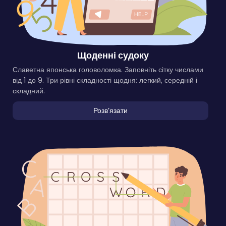
Щоденні судоку
Славетна японська головоломка. Заповніть сітку числами
від 1 до 9. Три рівні складності щодня: легкий, середній і
складний.
Розвʼязати