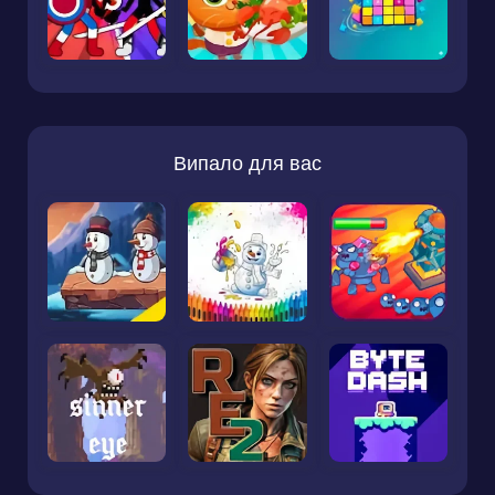
Випало для вас