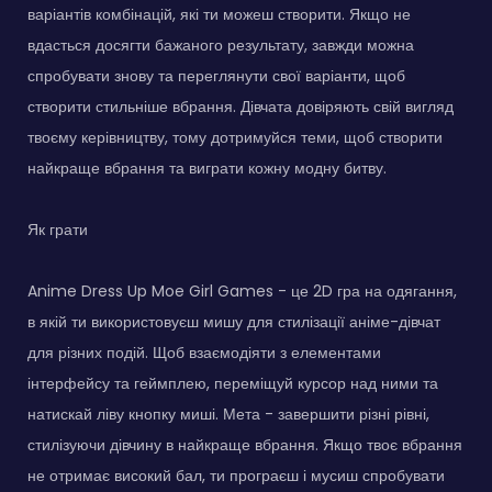
варіантів комбінацій, які ти можеш створити. Якщо не
вдасться досягти бажаного результату, завжди можна
спробувати знову та переглянути свої варіанти, щоб
створити стильніше вбрання. Дівчата довіряють свій вигляд
твоєму керівництву, тому дотримуйся теми, щоб створити
найкраще вбрання та виграти кожну модну битву.
Як грати
Anime Dress Up Moe Girl Games - це 2D гра на одягання,
в якій ти використовуєш мишу для стилізації аніме-дівчат
для різних подій. Щоб взаємодіяти з елементами
інтерфейсу та геймплею, переміщуй курсор над ними та
натискай ліву кнопку миші. Мета - завершити різні рівні,
стилізуючи дівчину в найкраще вбрання. Якщо твоє вбрання
не отримає високий бал, ти програєш і мусиш спробувати