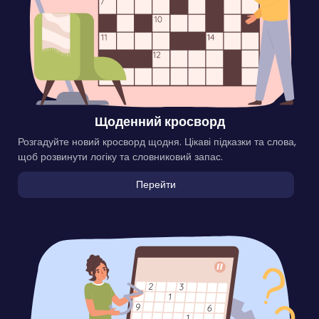
Щоденний кросворд
Розгадуйте новий кросворд щодня. Цікаві підказки та слова,
щоб розвинути логіку та словниковий запас.
Перейти