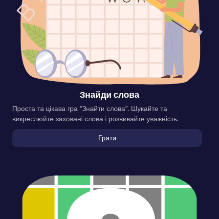
Знайди слова
Проста та цікава гра “Знайти слова”. Шукайте та
викреслюйте заховані слова і розвивайте уважність.
Грати