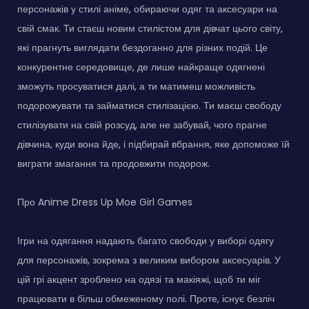
персонажів у стилі аніме, обираючи одяг та аксесуари на
свій смак. Ти стаєш новим стилістом для дівчат цього світу,
які прагнуть виглядати бездоганно для різних подій. Це
конкурентне середовище, де лише найкраще одягнені
зможуть просуватися далі, а ти матимеш можливість
подорожувати та займатися стилізацією. Ти маєш свободу
стилізувати на свій розсуд, але не забувай, чого прагне
дівчина, куди вона йде, і підбирай вбрання, яке допоможе їй
виграти змагання та продовжити подорож.
Про Anime Dress Up Moe Girl Games
Ігри на одягання надають багато свободи у виборі одягу
для персонажів, зокрема з великим вибором аксесуарів. У
цій грі акцент зроблено на одязі та макіяжі, щоб ти міг
працювати в більш обмеженому полі. Проте, існує безліч