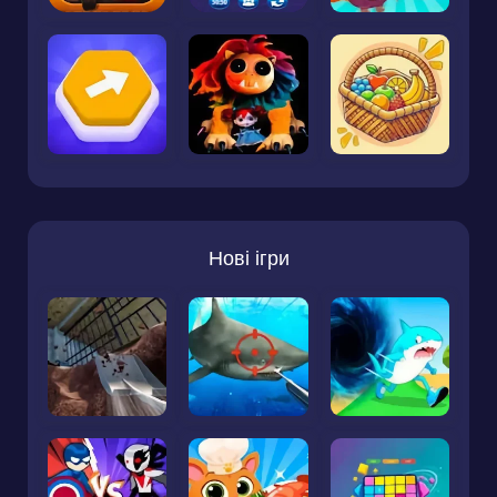
Нові ігри