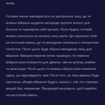
знову.
Головне меню накладається на центральну зону, де ти
можеш збирати щоденні нагороди, крутити колесо для
бонусів та перевіряти свій прогрес. Коли будеш готовий,
можеш натиснути на активну зону карти. Це перенесе тебе
на поточний рівень, де ти випадково зіткнешся з опонуючим
стилістом. Після цього буде обрано випадкову тему для
вбрання. Використовуючи меню праворуч, ти повинен
вибрати різні елементи для дівчини, такі як зачіска, макіяж
та аксесуари. Після цього ти можеш обрати різні елементи
одягу, що відповідають темі. Після того, як твоя дівчина буде
одягнена, обидва вбрання будуть оцінені, і той, хто отримає
вищий бал, переможе. Продовжуй вигравати, щоб перейти
на наступний рівень.