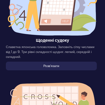
Щоденні судоку
Славетна японська головоломка. Заповніть сітку числами
від 1 до 9. Три рівні складності щодня: легкий, середній і
складний.
Розвʼязати