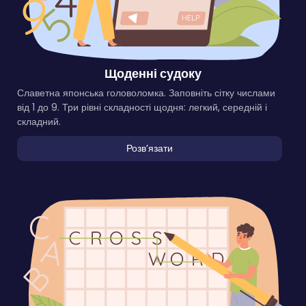
Щоденні судоку
Славетна японська головоломка. Заповніть сітку числами
від 1 до 9. Три рівні складності щодня: легкий, середній і
складний.
Розвʼязати