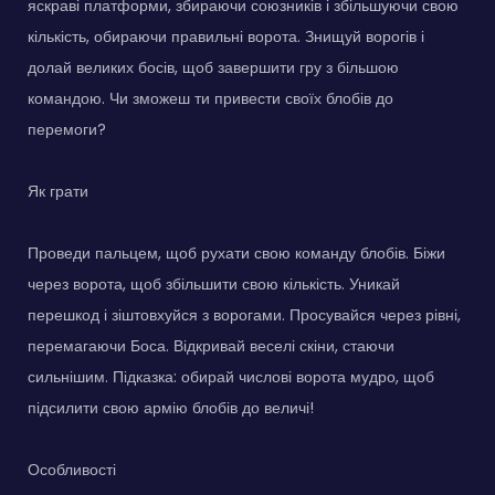
яскраві платформи, збираючи союзників і збільшуючи свою
кількість, обираючи правильні ворота. Знищуй ворогів і
долай великих босів, щоб завершити гру з більшою
командою. Чи зможеш ти привести своїх блобів до
перемоги?
Як грати
Проведи пальцем, щоб рухати свою команду блобів. Біжи
через ворота, щоб збільшити свою кількість. Уникай
перешкод і зіштовхуйся з ворогами. Просувайся через рівні,
перемагаючи Боса. Відкривай веселі скіни, стаючи
сильнішим. Підказка: обирай числові ворота мудро, щоб
підсилити свою армію блобів до величі!
Особливості