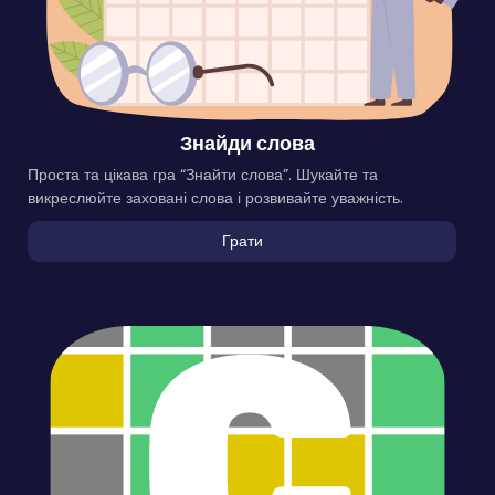
Знайди слова
Проста та цікава гра “Знайти слова”. Шукайте та
викреслюйте заховані слова і розвивайте уважність.
Грати