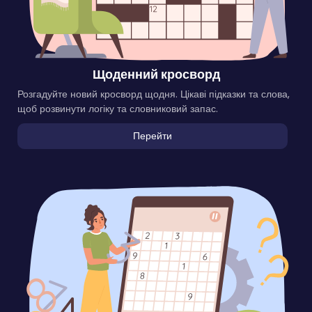
Щоденний кросворд
Розгадуйте новий кросворд щодня. Цікаві підказки та слова,
щоб розвинути логіку та словниковий запас.
Перейти