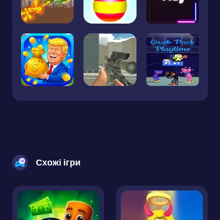
Схожі ігри