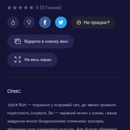
0 (0 Голосів)
Не працює?
Відкрити в новому вікні
На весь екран
Опис:
Juice Run — пориньте у яскравий світ, де звичні правила
перестають існувати. Ви — чарівний келих з соком, і ваше
завдання мчати бездоганними пляжними трасами,
збираючи соки однакового кольору. Але будьте обережні!