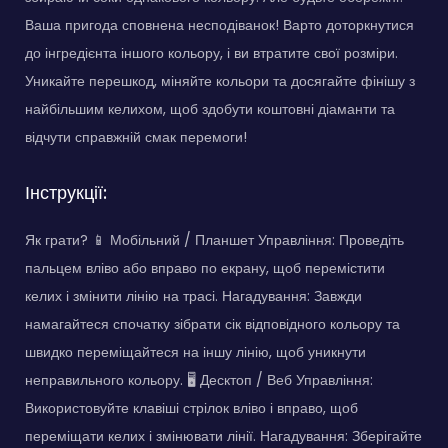
Ваша пригода сповнена несподіванок! Варто доторкнутися
до інгредієнта іншого кольору, і ви втратите свої розміри.
Уникайте перешкод, міняйте кольори та досягайте фінішу з
найбільшим келихом, щоб здобути коштовні діаманти та
відчути справжній смак перемоги!
Інструкції:
Як грати? 📱 Мобільний / Планшет Управління: Проведіть
пальцем вліво або вправо по екрану, щоб перемістити
келих і змінити лінію на трасі. Нагадування: Завжди
намагайтеся спочатку зібрати сік відповідного кольору та
швидко переміщайтеся на іншу лінію, щоб уникнути
неправильного кольору. 🖥️ Десктоп / Веб Управління:
Використовуйте клавіші стрілок вліво і вправо, щоб
переміщати келих і змінювати лінії. Нагадування: Зберігайте