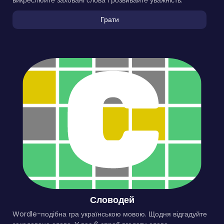
викреслюйте заховані слова і розвивайте уважність.
Грати
Словодей
Wordle-подібна гра українською мовою. Щодня відгадуйте