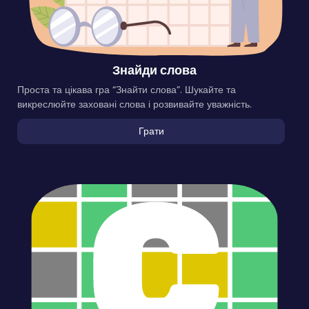
Знайди слова
Проста та цікава гра “Знайти слова”. Шукайте та
викреслюйте заховані слова і розвивайте уважність.
Грати