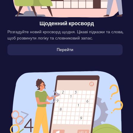
Щоденний кросворд
Розгадуйте новий кросворд щодня. Цікаві підказки та слова,
щоб розвинути логіку та словниковий запас.
Перейти