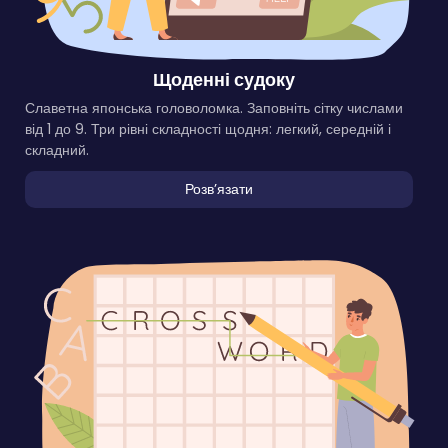
Щоденні судоку
Славетна японська головоломка. Заповніть сітку числами
від 1 до 9. Три рівні складності щодня: легкий, середній і
складний.
Розвʼязати