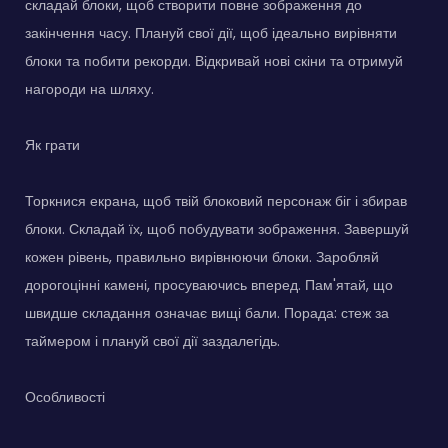
складай блоки, щоб створити повне зображення до
закінчення часу. Плануй свої дії, щоб ідеально вирівняти
блоки та побити рекорди. Відкривай нові скіни та отримуй
нагороди на шляху.
Як грати
Торкнися екрана, щоб твій блоковий персонаж біг і збирав
блоки. Складай їх, щоб побудувати зображення. Завершуй
кожен рівень, правильно вирівнюючи блоки. Заробляй
дорогоцінні камені, просуваючись вперед. Пам'ятай, що
швидше складання означає вищі бали. Порада: стеж за
таймером і плануй свої дії заздалегідь.
Особливості