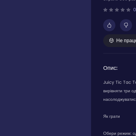
0
Не прац
Опис:
Juicy Tic Tac T
вирівняти три о
насолоджуватися 
Як грати
Обери режим: од