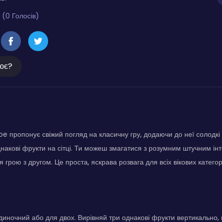
 (0 Голосів)
ює?
oe пропонує свіжий погляд на класичну гру, додаючи до неї солодкі 
днакові фрукти на сітці. Ти можеш змагатися з розумним штучним ін
грою з другом. Це проста, яскрава розвага для всіх вікових категор
иночний або для двох. Вирівняй три однакові фрукти вертикально,