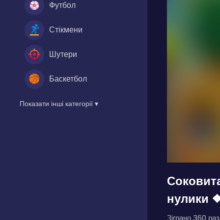
Футбол
Стікмени
Шутери
Баскетбол
Показати інші категорії ▾
Соковита
нулики ❖
Зіграно 360 разі