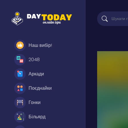
Наш вибір!
2048
Аркади
Поєднайки
Гонки
Більярд