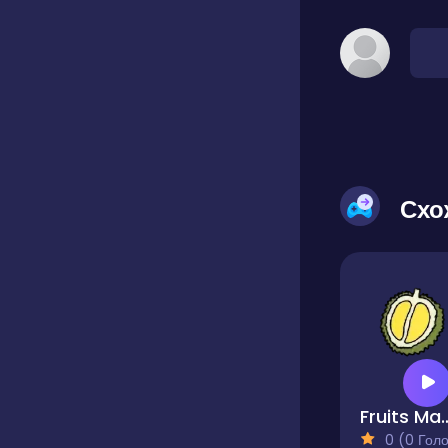
Схо
Fruits 
0 (0 Голосів