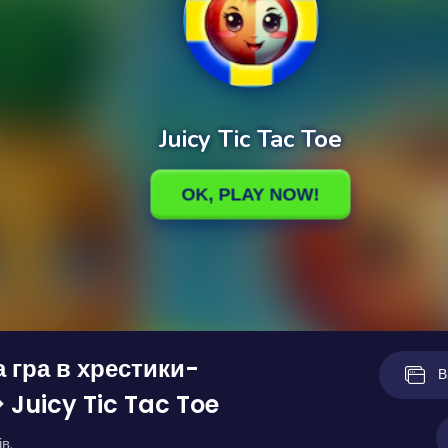
 гра в хрестики-
В
 Juicy Tic Tac Toe
в.