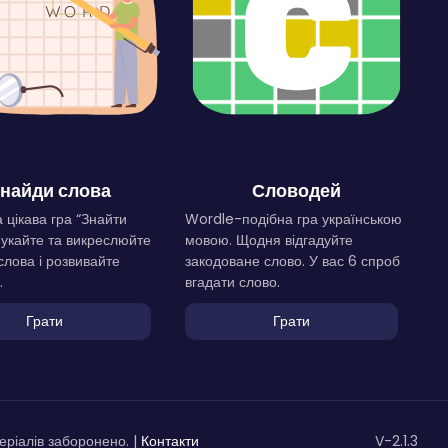
найди слова
Словодей
 цікава гра “Знайти
Wordle-подібна гра українською
Шукайте та викреслюйте
мовою. Щодня відгадуйте
слова і розвивайте
закодоване слово. У вас 6 спроб
.
вгадати слово.
Грати
Грати
ріалів заборонено. |
Контакти
V-2.1.3