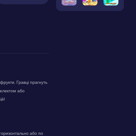
фрукти. Гравці прагнуть
телектом або
ій!
 горизонтально або по