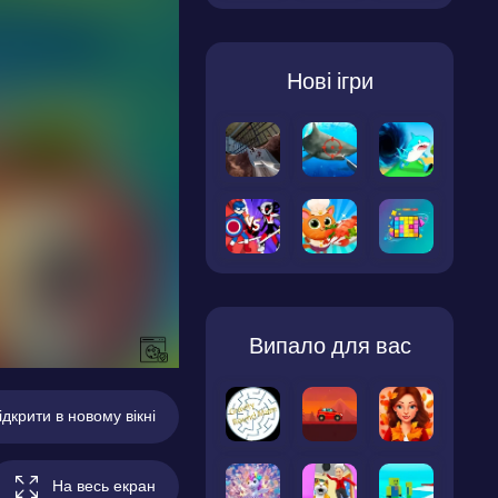
Нові ігри
Випало для вас
ідкрити в новому вікні
На весь екран