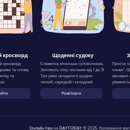
 кросворд
Щоденні судоку
З
й кросворд
Славетна японська головоломка.
Проста та
дказки та слова,
Заповніть сітку числами від 1 до 9.
слова”. 
огіку та
Три рівні складності щодня:
заховані 
ас.
легкий, середній і складний.
уважність
ейти
Розвʼязати
Онлайн Ігри
на
DAYTODAY
© 2025. Копіювання мате