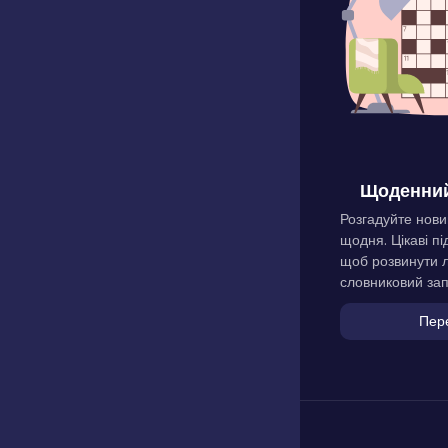
Щоденний
Розгадуйте нови
щодня. Цікаві пі
щоб розвинути л
словниковий зап
Пер