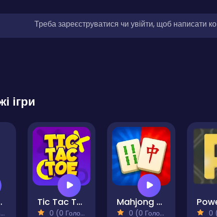
Треба зареєструватися чи увійти, щоб написати к
жі ігри
Match
Tic Tac Toe Mastermind
Mahjong for Free
Powe
)
0 (0 Голосів)
0 (0 Голосів)
0 (0