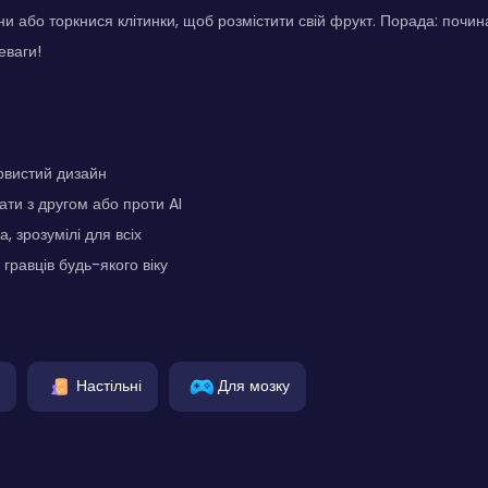
сни або торкнися клітинки, щоб розмістити свій фрукт. Порада: почин
еваги!
рвистий дизайн
ати з другом або проти AI
, зрозумілі для всіх
гравців будь-якого віку
Настільні
Для мозку