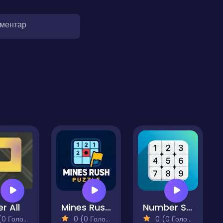
оментар
r All
Mines Rush Puzzle
Number Sums
 Голосів)
0 (0 Голосів)
0 (0 Голосів)