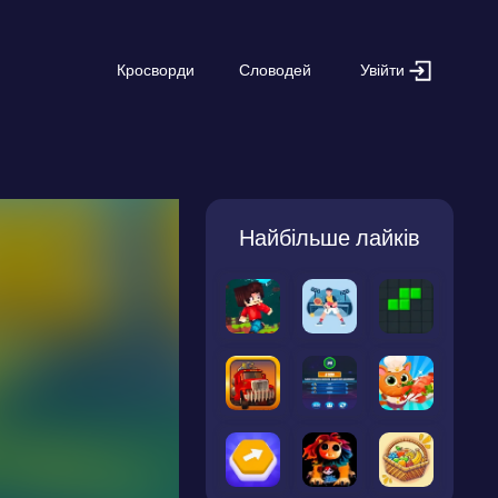
Увійти
Кросворди
Словодей
Найбільше лайків