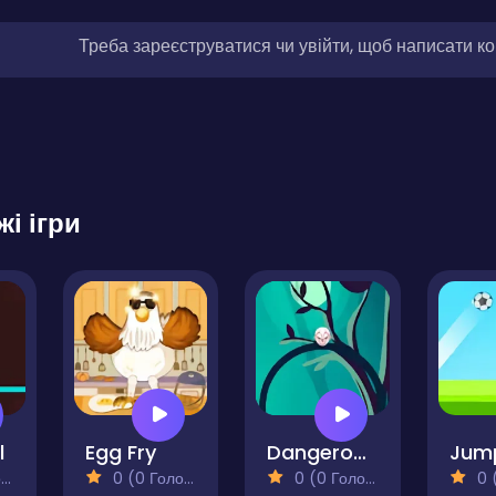
Треба зареєструватися чи увійти, щоб написати к
жі ігри
l
Egg Fry
Dangerous Circle Online
)
0 (0 Голосів)
0 (0 Голосів)
0 (0