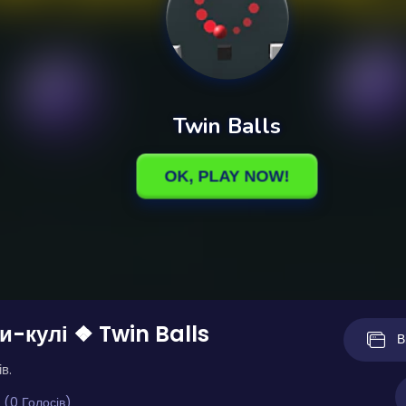
-кулі ❖ Twin Balls
В
в.
 (0 Голосів)