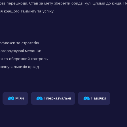
овз перешкоди. Став за мету зберегти обидві кулі цілими до кінця. П
ля кращого таймінгу та успіху.
ефлекси та стратегію
нагороджуючі механіки
ня та обережний контроль
 шанувальників аркад
М'яч
Гіперказуальні
Навички