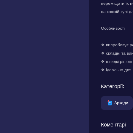
переміщати їх п
на кожній кулі д
Особливості
❖ випробовує р
❖ складні та ви
❖ швидкі рішен
❖ ідеально для
Категорії:
Аркади
Коментарі