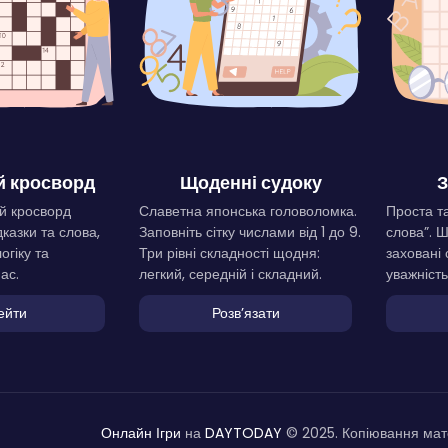
 кросворд
Щоденні судоку
З
й кросворд
Славетна японська головоломка.
Проста та
дказки та слова,
Заповніть сітку числами від 1 до 9.
слова”. 
огіку та
Три рівні складності щодня:
заховані 
ас.
легкий, середній і складний.
уважність
ейти
Розвʼязати
Онлайн Ігри
на
DAYTODAY
© 2025. Копіювання мате