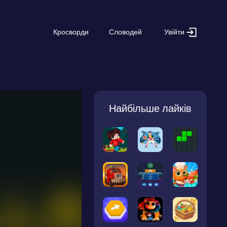
Увійти
Кросворди
Словодей
Найбільше лайків