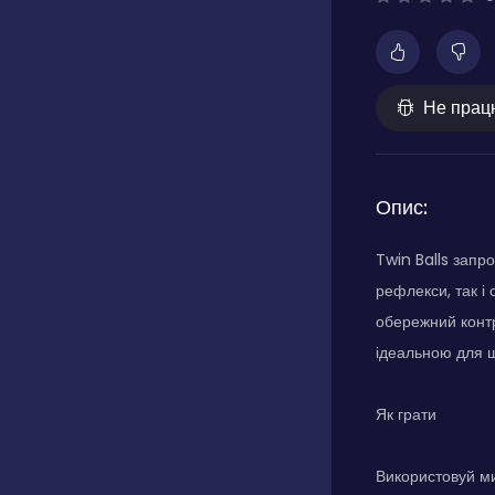
Не прац
Опис:
Twin Balls запр
рефлекси, так і
обережний контр
ідеальною для ш
Як грати
Використовуй м