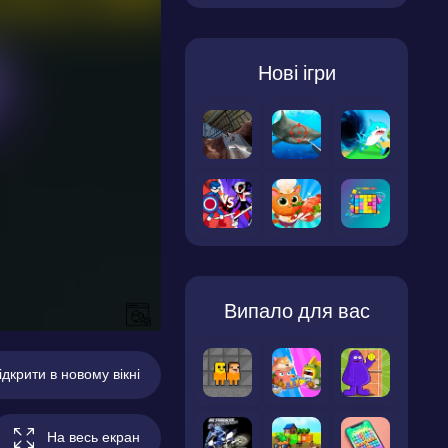
Нові ігри
Випало для вас
ідкрити в новому вікні
На весь екран