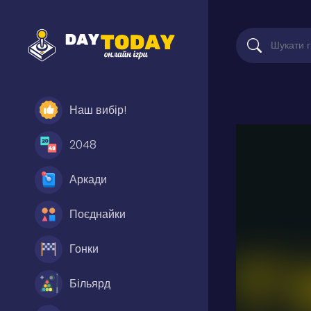
Наш вибір!
2048
Аркади
Поєднайки
Гонки
Більярд