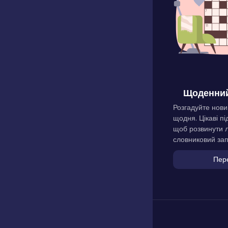
Щоденний
Розгадуйте нови
щодня. Цікаві пі
щоб розвинути л
словниковий зап
Пер