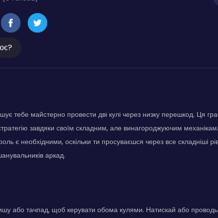
ює?
ошує тебе майстерно провести дві кулі через низку перешкод. Ця гр
 стратегію завдяки своїм складним, але винагороджуючим механікам
оль є необхідними, оскільки ти просуваєшся через все складніші рівн
анувальників аркад.
ишу або тачпад, щоб керувати обома кулями. Натискай або провод