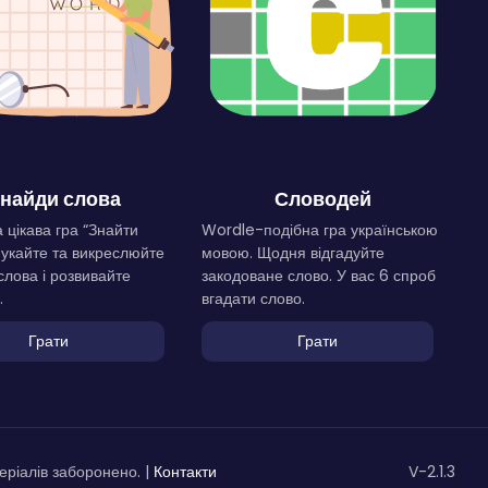
найди слова
Словодей
 цікава гра “Знайти
Wordle-подібна гра українською
Шукайте та викреслюйте
мовою. Щодня відгадуйте
слова і розвивайте
закодоване слово. У вас 6 спроб
.
вгадати слово.
Грати
Грати
ріалів заборонено. |
Контакти
V-2.1.3