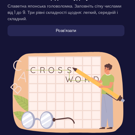
Славетна японська головоломка. Заповніть сітку числами
від 1 до 9. Три рівні складності щодня: легкий, середній і
складний.
Розвʼязати