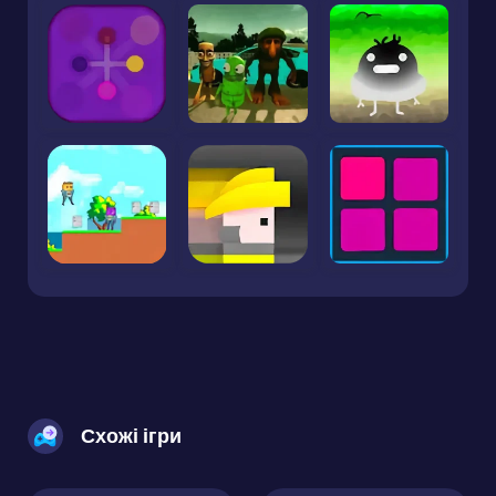
Схожі ігри