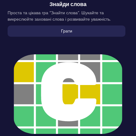
Знайди слова
Проста та цікава гра “Знайти слова”. Шукайте та
викреслюйте заховані слова і розвивайте уважність.
Грати