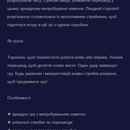
розрахунком часу, стрибай вище, уникаючи перешкод у
цьому аркадному випробуванні навичок. Поєднуй стратегії
розв'язання головоломок із захопливими стрибками, щоб
піднятися вгору в цій грі з однією спробою.
Як грати
Торкнися, щоб перемістити робота вліво або вправо. Уникай
перешкод, щоб досягти нових висот. Один удар завершує
гру. Будь уважним і використовуй кожен стрибок розумно,
щоб продовжити гру!
Особливості
❖ аркадна гра з випробуванням навичок
❖ унікальні стрибки та перешкоди