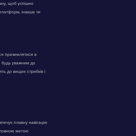
ану, щоб успішно
платформ, інакше ти
йся приземлятися в
, будь уважним до
ть до вищих стрибків і
печує плавну навігацію
головною метою