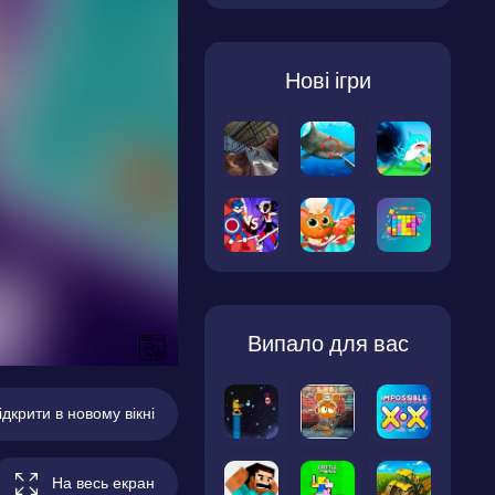
Нові ігри
Випало для вас
ідкрити в новому вікні
На весь екран