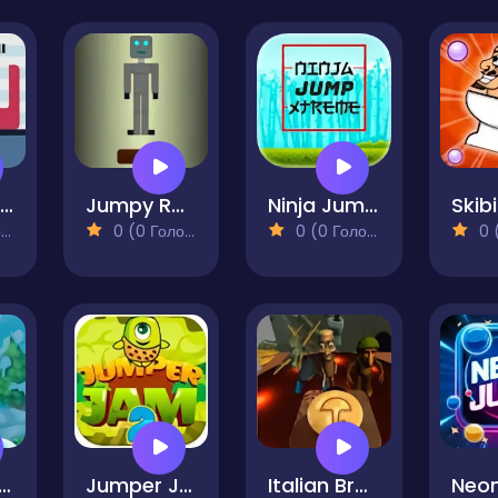
Jump Drop Shell
Jumpy Robot
Ninja Jump Xtreme
Skibi
)
0 (0 Голосів)
0 (0 Голосів)
0 (0
ild a Snowman
Jumper Jam 2
Italian Brainrot Craving Dalgona