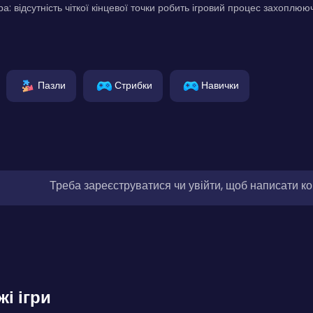
а: відсутність чіткої кінцевої точки робить ігровий процес захоплю
Пазли
Стрибки
Навички
Треба зареєструватися чи увійти, щоб написати к
жі ігри