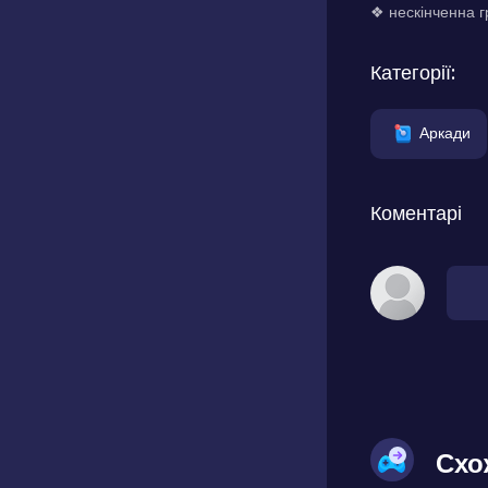
❖ нескінченна гр
Категорії:
Аркади
Коментарі
Схо