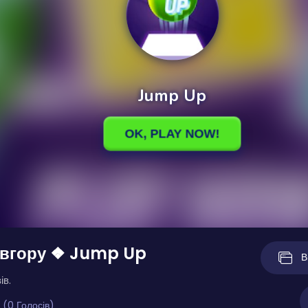
 вгору ❖ Jump Up
В
ів.
 (0 Голосів)