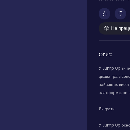
Не прац
Опис:
У Jump Up ти по
цікава гра з се
найвищих висот.
платформи, не п
Як грати
У Jump Up осно