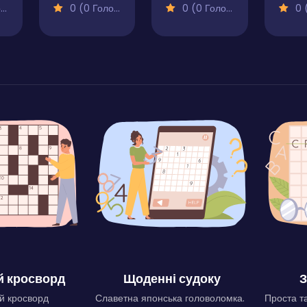
)
0 (0 Голосів)
0 (0 Голосів)
0 (0
 кросворд
Щоденні судоку
З
й кросворд
Славетна японська головоломка.
Проста та