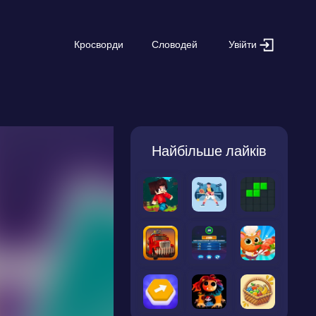
Увійти
Кросворди
Словодей
Найбільше лайків