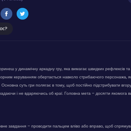
ює?
ринеш у динамічну аркадну гру, яка вимагає швидких рефлексів та 
нсорним керуванням обертається навколо стрибаючого персонажа, я
 Основна суть гри полягає в тому, щоб постійно підстрибувати вгор
адаючи і не вдаряючись об краї. Головна мета – досягти якомога в
вне завдання – проводити пальцем вліво або вправо, щоб спрямув