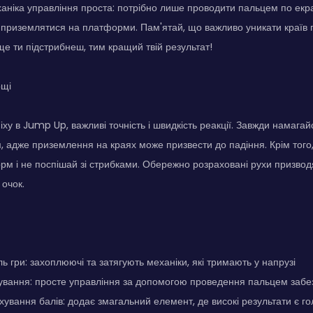
ніка управління проста: потрібно лише проводити пальцем по екр
і приземлятися на платформи. Пам'ятай, що важливо уникати країв 
е ти підстрибнеш, тим кращий твій результат!
ощі
іху в Jump Up, важливі точність і швидкість реакції. Завжди намага
 адже приземлення на краях може призвести до падіння. Крім того
м і не поспішай зі стрибками. Обережно розраховані рухи призводя
 очок.
ь гри: захоплюючі та затягують механіки, які тримають у напрузі
вання: просте управління за допомогою проведення пальцем забез
ування балів: додає змагальний елемент, де високі результати є 