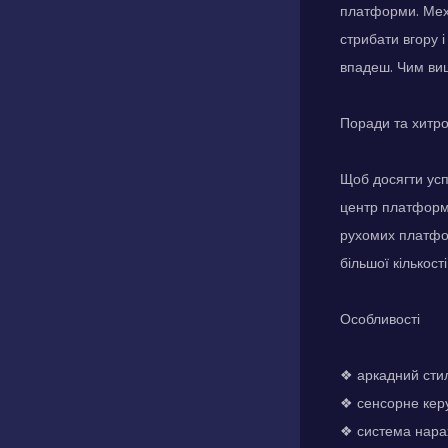
платформи. Меха
стрибати вгору 
впадеш. Чим вищ
Поради та хитр
Щоб досягти усп
центр платформ,
рухомих платфор
більшої кількості
Особливості
❖ аркадний стил
❖ сенсорне керу
❖ система нарах