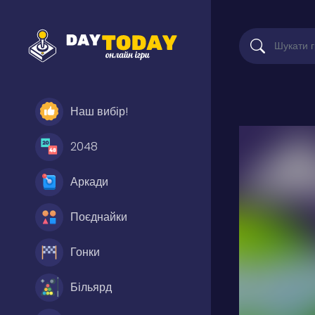
Наш вибір!
2048
Аркади
Поєднайки
Гонки
Більярд