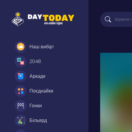
Наш вибір!
2048
Аркади
Поєднайки
Гонки
Більярд