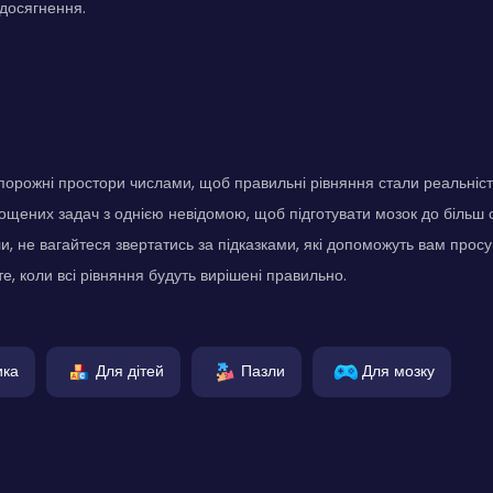
досягнення.
 порожні простори числами, щоб правильні рівняння стали реальніс
рощених задач з однією невідомою, щоб підготувати мозок до більш с
и, не вагайтеся звертатись за підказками, які допоможуть вам просу
, коли всі рівняння будуть вирішені правильно.
ика
Для дітей
Пазли
Для мозку