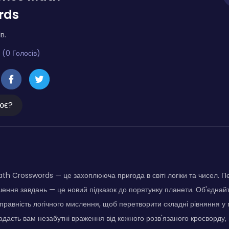
rds
в.
 (0 Голосів)
ює?
 Crosswords — це захоплююча пригода в світі логіки та чисел. Пер
шення завдань — це новий підказок до порятунку планети. Об'єднайт
правність логічного мислення, щоб перетворити складні рівняння у
адасть вам незабутні враження від кожного розв'язаного кросворду