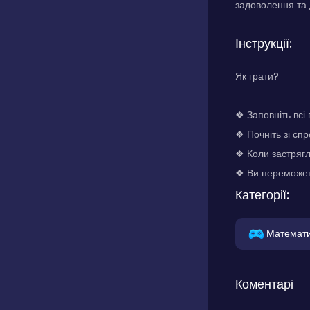
задоволення та 
Інструкції:
Як грати?
❖ Заповніть всі
❖ Почніть зі сп
❖ Коли застрягл
❖ Ви переможете
Категорії:
Математ
Коментарі