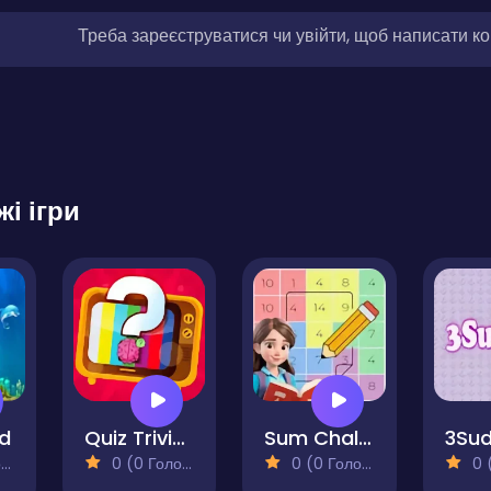
Треба зареєструватися чи увійти, щоб написати к
жі ігри
nd
Quiz Trivia Guess The Animal Music Flags
Sum Challenge Number Grid
3Su
)
0 (0 Голосів)
0 (0 Голосів)
0 (0