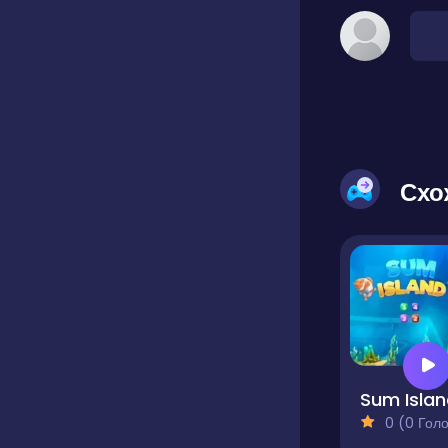
Схо
Sum Isla
0 (0 Голосів