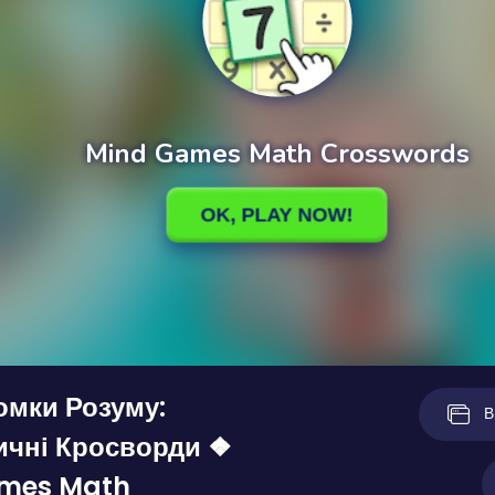
омки Розуму:
В
ичні Кросворди ❖
mes Math