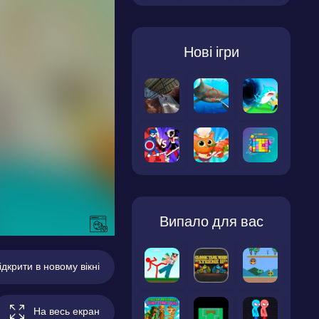
Нові ігри
Випало для вас
ідкрити в новому вікні
На весь екран