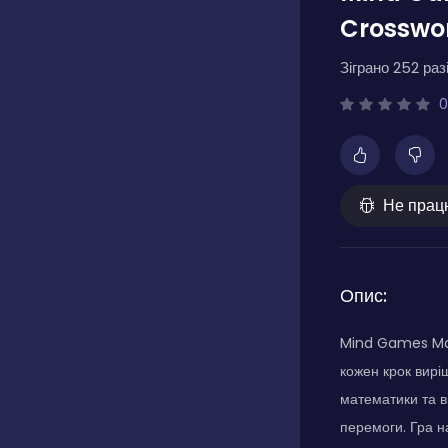
Crosswo
Зіграно 252 разі
0
Не прац
Опис:
Mind Games Math
кожен крок вирі
математики та в
перемоги. Гра н