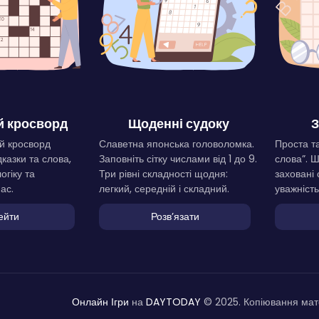
 кросворд
Щоденні судоку
З
й кросворд
Славетна японська головоломка.
Проста та
дказки та слова,
Заповніть сітку числами від 1 до 9.
слова”. 
огіку та
Три рівні складності щодня:
заховані 
ас.
легкий, середній і складний.
уважність
ейти
Розвʼязати
Онлайн Ігри
на
DAYTODAY
© 2025. Копіювання мате