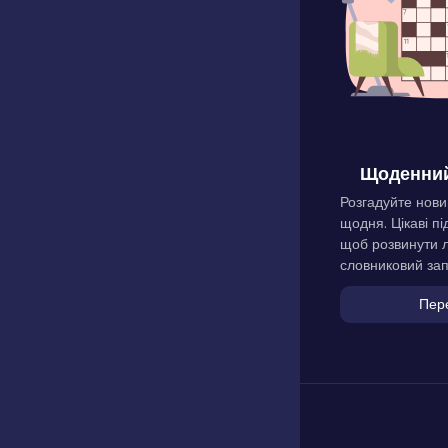
Щоденний
Розгадуйте нови
щодня. Цікаві пі
щоб розвинути л
словниковий зап
Пер