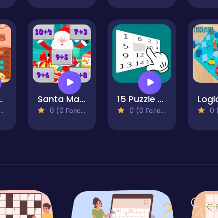
 Puzzle
Santa Math Game
15 Puzzle - Collect numbers
)
0 (0 Голосів)
0 (0 Голосів)
0 (0