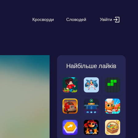
Увійти
Кросворди
Словодей
Найбільше лайків