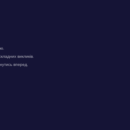
тю.
кладних викликів.
нутись вперед.