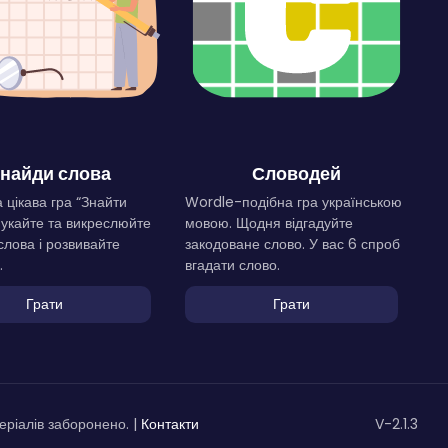
найди слова
Словодей
 цікава гра “Знайти
Wordle-подібна гра українською
Шукайте та викреслюйте
мовою. Щодня відгадуйте
слова і розвивайте
закодоване слово. У вас 6 спроб
.
вгадати слово.
Грати
Грати
ріалів заборонено. |
Контакти
V-2.1.3