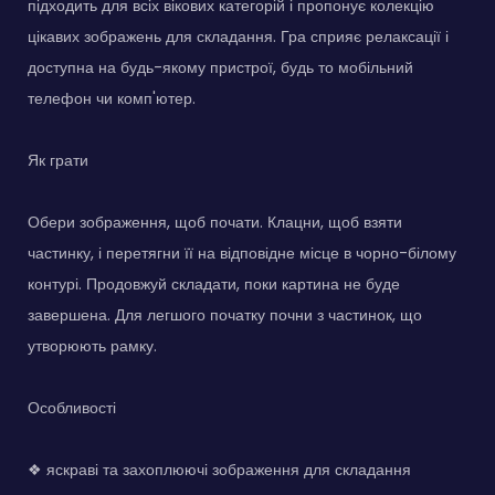
підходить для всіх вікових категорій і пропонує колекцію
цікавих зображень для складання. Гра сприяє релаксації і
доступна на будь-якому пристрої, будь то мобільний
телефон чи комп'ютер.
Як грати
Обери зображення, щоб почати. Клацни, щоб взяти
частинку, і перетягни її на відповідне місце в чорно-білому
контурі. Продовжуй складати, поки картина не буде
завершена. Для легшого початку почни з частинок, що
утворюють рамку.
Особливості
❖ яскраві та захоплюючі зображення для складання