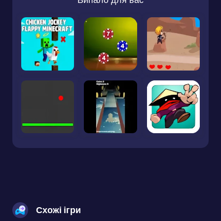
Схожі ігри