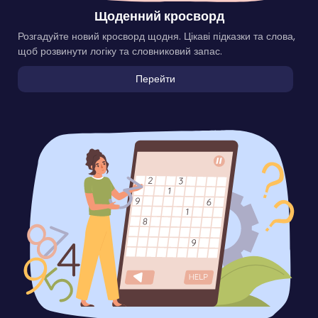
Щоденний кросворд
Розгадуйте новий кросворд щодня. Цікаві підказки та слова,
щоб розвинути логіку та словниковий запас.
Перейти