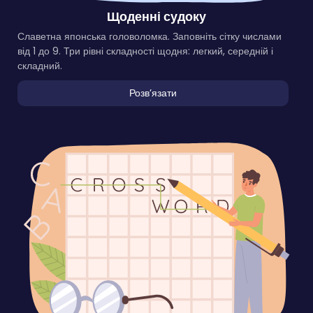
Щоденні судоку
Славетна японська головоломка. Заповніть сітку числами
від 1 до 9. Три рівні складності щодня: легкий, середній і
складний.
Розвʼязати