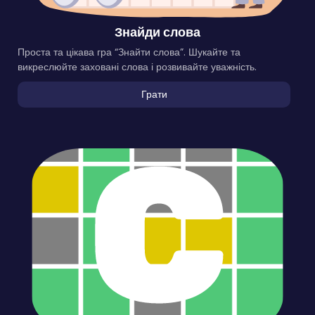
Знайди слова
Проста та цікава гра “Знайти слова”. Шукайте та
викреслюйте заховані слова і розвивайте уважність.
Грати