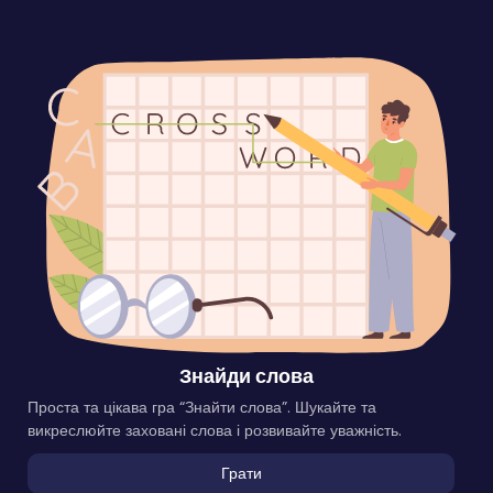
Знайди слова
Проста та цікава гра “Знайти слова”. Шукайте та
викреслюйте заховані слова і розвивайте уважність.
Грати