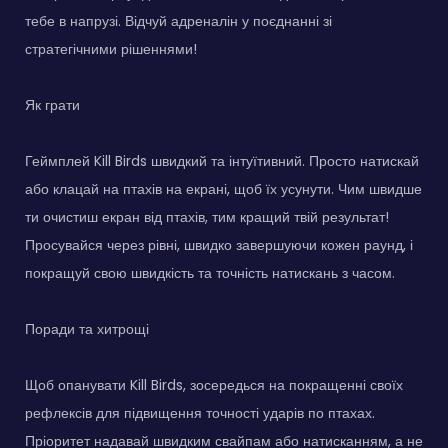
тебе в напрузі. Відчуй адреналін у поєднанні зі
стратегічними рішеннями!
Як грати
Геймплей Kill Birds швидкий та інтуїтивний. Просто натискай
або клацай на птахів на екрані, щоб їх усунути. Чим швидше
ти очистиш екран від птахів, тим кращий твій результат!
Просувайся через рівні, швидко завершуючи кожен раунд, і
покращуй свою швидкість та точність натискань з часом.
Поради та хитрощі
Щоб опанувати Kill Birds, зосередься на покращенні своїх
рефлексів для підвищення точності ударів по птахах.
Пріоритет надавай швидким свайпам або натисканням, а не