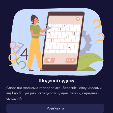
Щоденні судоку
Славетна японська головоломка. Заповніть сітку числами
від 1 до 9. Три рівні складності щодня: легкий, середній і
складний.
Розвʼязати