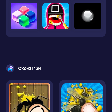
Схожі ігри