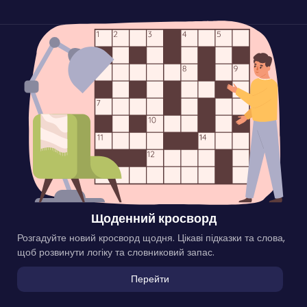
Щоденний кросворд
Розгадуйте новий кросворд щодня. Цікаві підказки та слова,
щоб розвинути логіку та словниковий запас.
Перейти