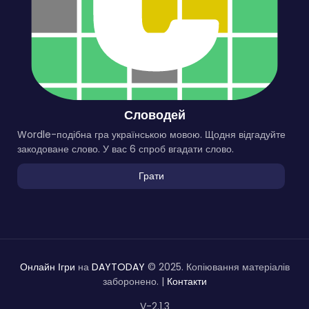
Словодей
Wordle-подібна гра українською мовою. Щодня відгадуйте
закодоване слово. У вас 6 спроб вгадати слово.
Грати
Онлайн Ігри
на
DAYTODAY
© 2025. Копіювання матеріалів
заборонено. |
Контакти
V-2.1.3