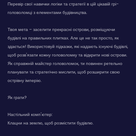
Перевір свої навички логіки та стратегії в цій цікавій грі-
головоломці з елементами будівництва.
Твоя мета – заселити прекрасні острови, розміщуючи
будівлі на правильних плитках. Але це не так просто, як
здається! Використовуй підказки, які надають існуючі будівлі,
щоб розв'язати кожну головоломку та відкрити нові острови.
Як справжній майстер головоломок, ти повинен ретельно
планувати та стратегічно мислити, щоб розширити свою
острівну імперію.
Як грати?
Настільний комп'ютер:
Клацни на землю, щоб розмістити будівлю.