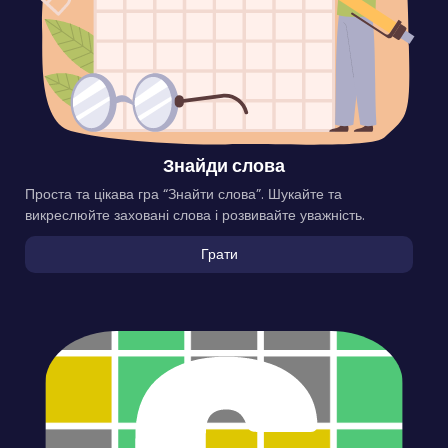
Знайди слова
Проста та цікава гра “Знайти слова”. Шукайте та
викреслюйте заховані слова і розвивайте уважність.
Грати