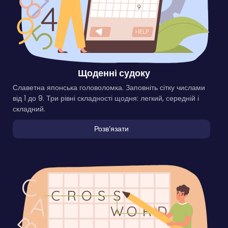
Щоденні судоку
Славетна японська головоломка. Заповніть сітку числами
від 1 до 9. Три рівні складності щодня: легкий, середній і
складний.
Розвʼязати