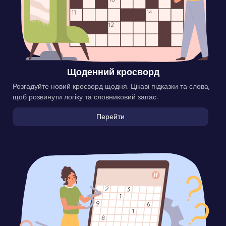
Щоденний кросворд
Розгадуйте новий кросворд щодня. Цікаві підказки та слова,
щоб розвинути логіку та словниковий запас.
Перейти