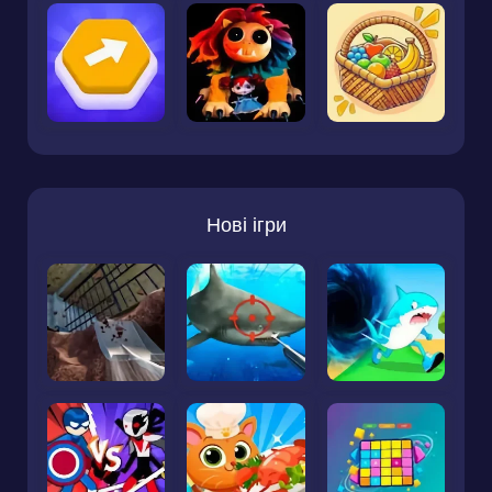
Нові ігри