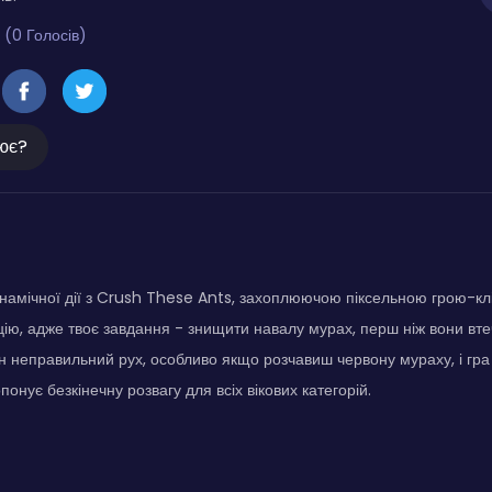
 (0 Голосів)
ює?
инамічної дії з Crush These Ants, захоплюючою піксельною грою-кл
кцію, адже твоє завдання - знищити навалу мурах, перш ніж вони вте
 неправильний рух, особливо якщо розчавиш червону мураху, і гра
понує безкінечну розвагу для всіх вікових категорій.