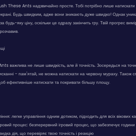
ush These Ants надзвичайно просте. Тобі потрібно лише натискати 
екрані. Будь швидким, адже вони зникають дуже швидко! Однак уник
а будь-яку ціну, оскільки це одразу закінчить гру. Твій прогрес вимі
 розчавив.
ощі
nts важлива не лише швидкість, але й точність. Зосередься на точно
сканні - пам'ятай, не можна натискати на червону мураху. Також 
 щоб ефективніше натискати та покривати більшу площу.
іння: легке управління одним дотиком, підходить для всіх вікових ка
гровий процес: безперервний ігровий процес, що забезпечує години
идка дія, що перевіряє твою точність і реакцію