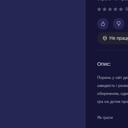
0
Не прац
Опис:
Поринь у світ д
швидкість і реа
обережним, один
гра на дотик про
Як грати