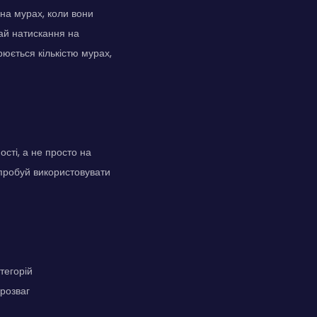
на мурах, коли вони
ай натискання на
рюється кількістю мурах,
сті, а не просто на
спробуй використовувати
тегорій
 розваг