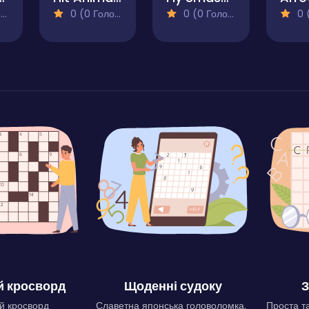
)
0 (0 Голосів)
0 (0 Голосів)
0 (0
 кросворд
Щоденні судоку
З
й кросворд
Славетна японська головоломка.
Проста та