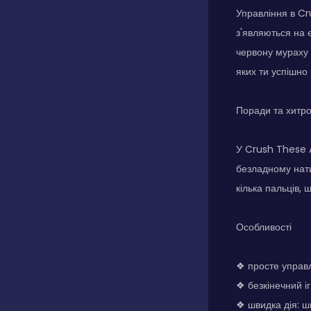
Управління в Cr
з'являються на 
червону мураху з
яких ти успішно
Поради та хитр
У Crush These A
безладному нати
кілька пальців,
Особливості
❖ просте управл
❖ безкінечний і
❖ швидка дія: шв