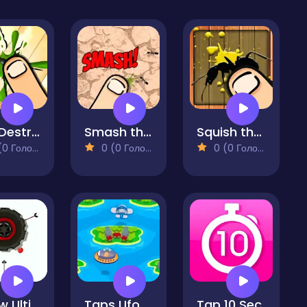
Bug Destroyer
Smash the Ants
Squish these Ants
 Голосів)
0 (0 Голосів)
0 (0 Голосів)
Arrow Ultimate
Taps Ufo
Tap 10 Sec