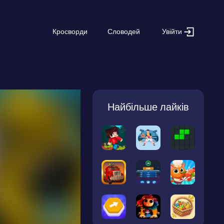
Увійти
Кросворди
Словодей
Найбільше лайків