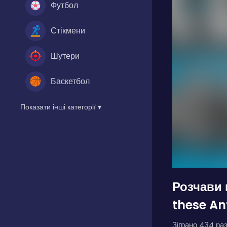
Футбол
Стікмени
Шутери
Баскетбол
Показати інші категорії ▾
Розчави 
these An
Зіграно 434 раз