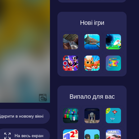
Нові ігри
Випало для вас
ідкрити в новому вікні
На весь екран