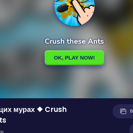
цих мурах ❖ Crush
В
ts
ів.