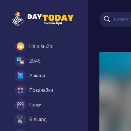
Наш вибір!
2048
Аркади
Поєднайки
Гонки
Більярд