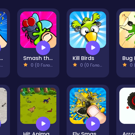
t Destroyer 2
Smash the Flies
Kill Birds
)
0 (0 Голосів)
0 (0 Голосів)
0 (0
These Ants 2
Hit Animals
Fly SmasherZ