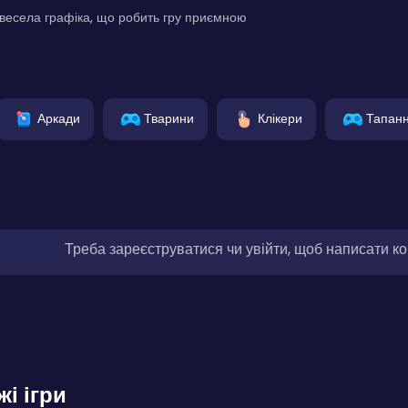
 весела графіка, що робить гру приємною
Аркади
Тварини
Клікери
Тапан
Треба зареєструватися чи увійти, щоб написати к
жі ігри