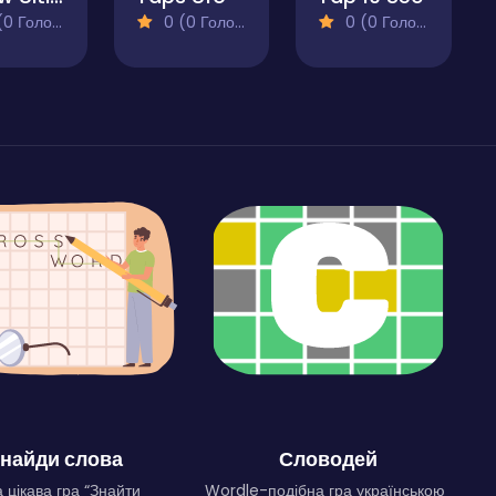
 Голосів)
0 (0 Голосів)
0 (0 Голосів)
найди слова
Словодей
 цікава гра “Знайти
Wordle-подібна гра українською