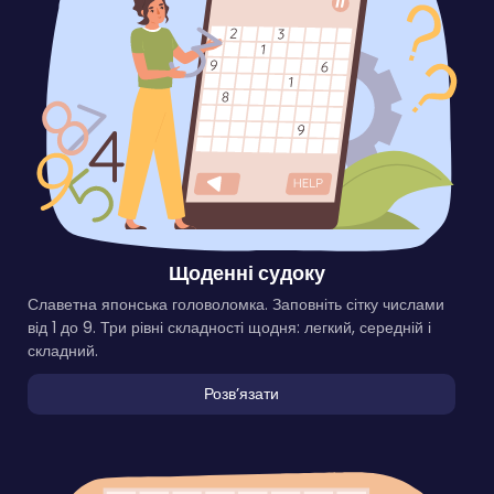
Щоденні судоку
Славетна японська головоломка. Заповніть сітку числами
від 1 до 9. Три рівні складності щодня: легкий, середній і
складний.
Розвʼязати