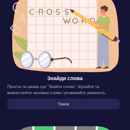
Знайди слова
Проста та цікава гра “Знайти слова”. Шукайте та
викреслюйте заховані слова і розвивайте уважність.
Грати