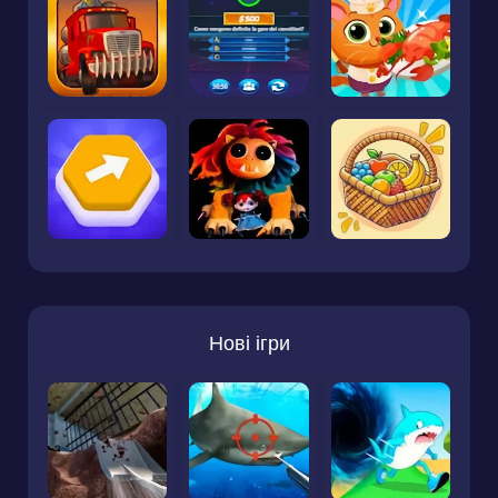
Нові ігри