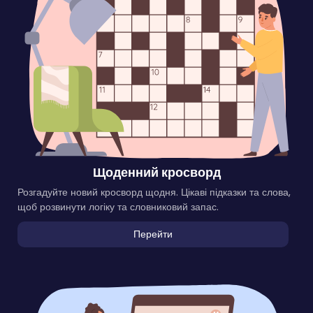
Щоденний кросворд
Розгадуйте новий кросворд щодня. Цікаві підказки та слова,
щоб розвинути логіку та словниковий запас.
Перейти