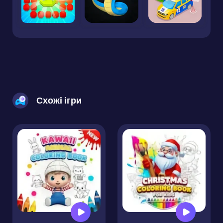
Схожі ігри