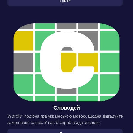
Грати
Словодей
Wordle-подібна гра українською мовою. Щодня відгадуйте
закодоване слово. У вас 6 спроб вгадати слово.