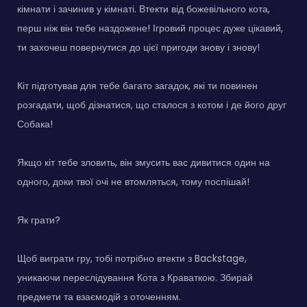
кімнати і зачинив у кімнаті. Втекти від божевільного кота,
перш ніж він тебе наздожене! Ігровий процес дуже цікавий,
ти захочеш повернутися до цієї пригоди знову і знову!
Кіт підготував для тебе багато загадок, які ти повинен
розгадати, щоб дізнатися, що сталося з котом і де його друг
Собака!
Якщо кіт тебе зловить, він змусить вас дивитися один на
одного, доки твої очі не втомляться, тому поспішай!
Як грати?
Щоб виграти гру, тобі потрібно втекти з Backstage,
уникаючи переслідування Кота з Краваткою. Збирай
предмети та взаємодій з оточенням.