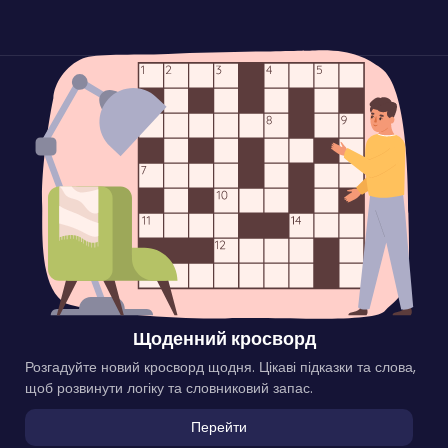
Щоденний кросворд
Розгадуйте новий кросворд щодня. Цікаві підказки та слова,
щоб розвинути логіку та словниковий запас.
Перейти