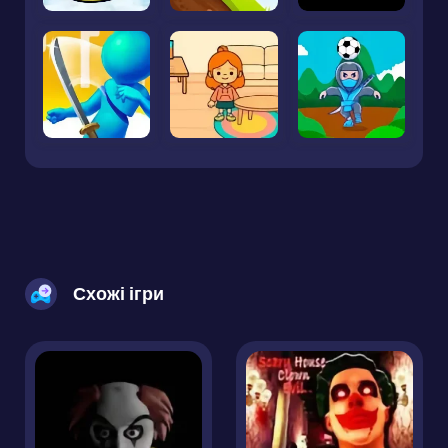
Схожі ігри