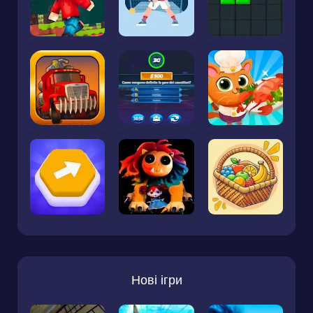
Нові ігри