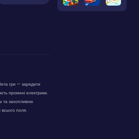
Мета гри — зарядити
ають промені електрики.
єм та захопливою
 всього поля.