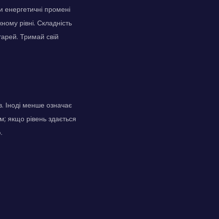
и енергетичні промені
ному рівні. Складність
тарей. Тримай свій
в. Іноді менше означає
м; якщо рівень здається
.