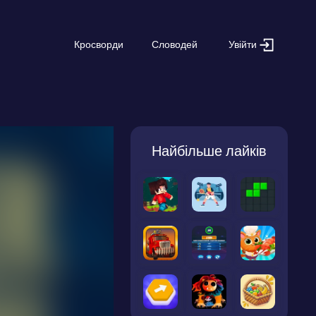
Увійти
Кросворди
Словодей
Найбільше лайків