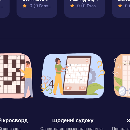
)
0 (0 Голосів)
0 (0 Голосів)
0 (0
 кросворд
Щоденні судоку
З
й кросворд
Славетна японська головоломка.
Проста та