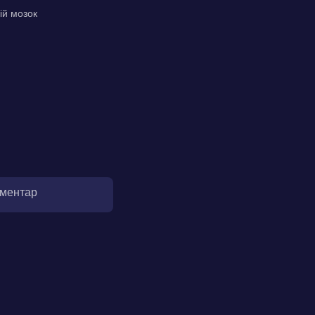
ій мозок
оментар