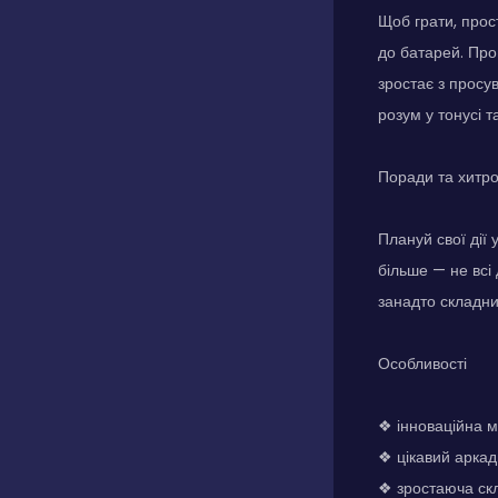
Щоб грати, прос
до батарей. Про
зростає з просу
розум у тонусі 
Поради та хитр
Плануй свої дії
більше — не всі
занадто складни
Особливості
❖ інноваційна ме
❖ цікавий арка
❖ зростаюча скл