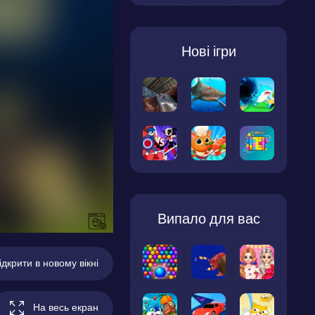
Нові ігри
Випало для вас
ідкрити в новому вікні
На весь екран