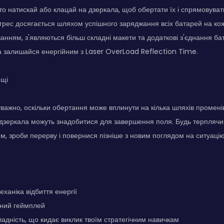
то натискай або клацай на дзеркала, щоб обертати їх і спрямовуват
грес досягається шляхом успішного заряджання всіх батарей на кож
ванням, з'являються більш складні макети та додаткові з'єднання ба
та залишайся енергійним з Laser OverLoad Reflection Time.
ощі
 уважно, оскільки обертання може вплинути на кілька шляхів промені
 дзеркала можуть знадобитися для завершення поля. Будь терплячи
м, зроби перерву і повернися пізніше з новим поглядом на ситуацію
ханіка відбиття енергії
дний геймплей
адність, що кидає виклик твоїм стратегічним навичкам