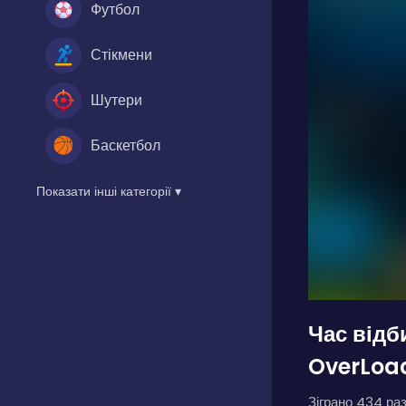
Футбол
Стікмени
Шутери
Баскетбол
Показати інші категорії ▾
Час відб
OverLoad
Зіграно 434 раз