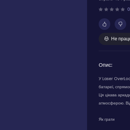
0
Не прац
Опис:
У Laser OverLoa
батареї, спрямо
Ця цікава аркад
атмосферою. Від
Як грати