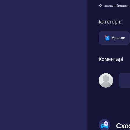
❖ розслаблююча
Категорії:
Аркади
Коментарі
Схо