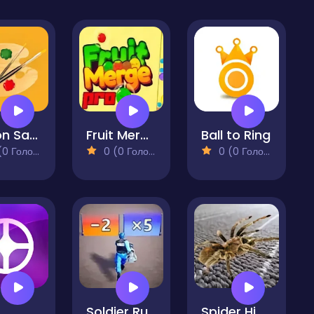
Simon Says Palette
Fruit Merge Pro
Ball to Ring
 Голосів)
0 (0 Голосів)
0 (0 Голосів)
z
Soldier Run Evolution
Spider Hidden Difference