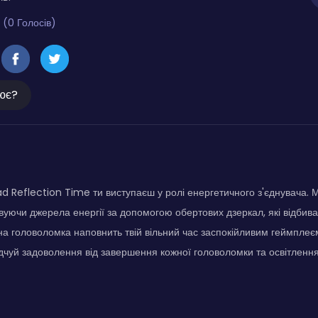
 (0 Голосів)
ює?
d Reflection Time ти виступаєш у ролі енергетичного з'єднувача. 
вуючи джерела енергії за допомогою обертових дзеркал, які відбив
на головоломка наповнить твій вільний час заспокійливим геймпле
чуй задоволення від завершення кожної головоломки та освітлення