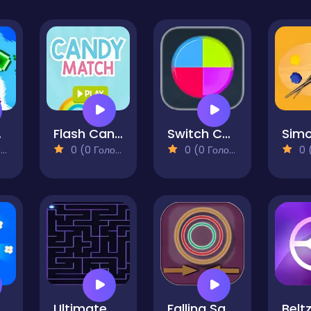
ws
Flash Candy
Switch Colors
)
0 (0 Голосів)
0 (0 Голосів)
0 (0
 Time
Ultimate Maze
Falling Square
Belt