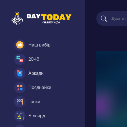
Наш вибір!
2048
Аркади
Поєднайки
Гонки
Більярд