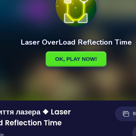
иття лазера ❖ Laser
В
 Reflection Time
ів.