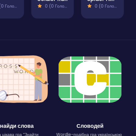
 Голосів)
0 (0 Голосів)
0 (0 Голосів)
найди слова
Словодей
 цікава гра “Знайти
Wordle-подібна гра українською