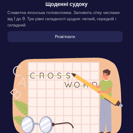
Щоденні судоку
Славетна японська головоломка. Заповніть сітку числами
від 1 до 9. Три рівні складності щодня: легкий, середній і
складний.
Розвʼязати