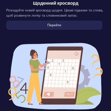
Щоденний кросворд
Розгадуйте новий кросворд щодня. Цікаві підказки та слова,
щоб розвинути логіку та словниковий запас.
Перейти