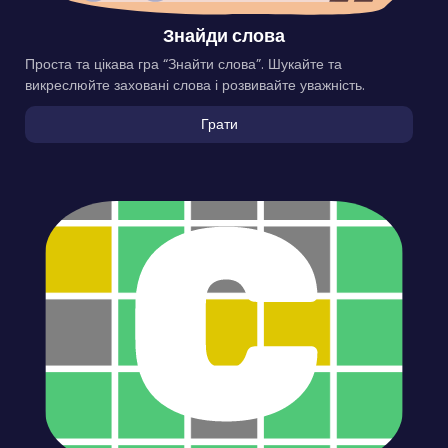
Знайди слова
Проста та цікава гра “Знайти слова”. Шукайте та
викреслюйте заховані слова і розвивайте уважність.
Грати