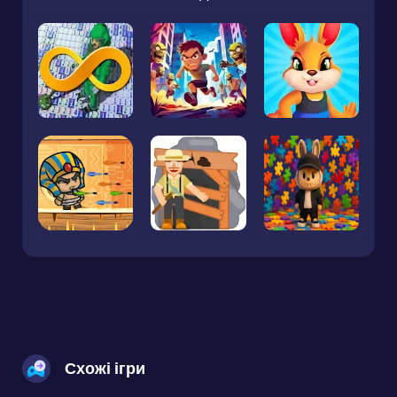
Схожі ігри