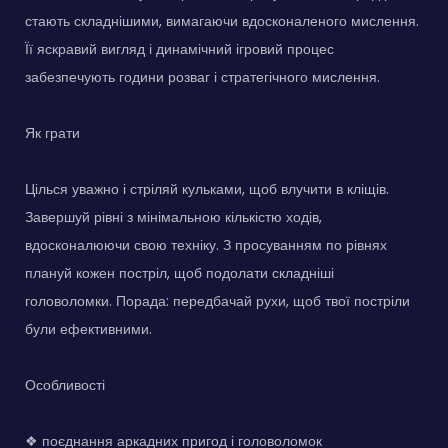
стають складнішими, вимагаючи вдосконаленого мислення.
Її яскравий вигляд і динамічний ігровий процес
забезпечують години розваг і стратегічного мислення.
Як грати
Цілься уважно і стріляй кульками, щоб влучити в кліщів.
Завершуй рівні з мінімальною кількістю ходів,
вдосконалюючи свою техніку. З просуванням по рівнях
плануй кожен постріл, щоб подолати складніші
головоломки. Порада: передбачай рухи, щоб твої постріли
були ефективними.
Особливості
❖ поєднання аркадних пригод і головоломок