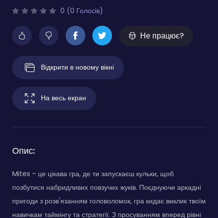
0 (0 Голосів)
Не працює?
Відкрити в новому вікні
На весь екран
Опис:
Mites - це цікава гра, де ти запускаєш кульки, щоб
позбутися набридливих повзучих жуків. Поєднуючи аркадні
пригоди з розв'язанням головоломок, гра кидає виклик твоїм
навичкам таймінгу та стратегії. З просуванням вперед рівні