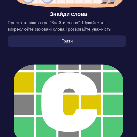
Знайди слова
Проста та цікава гра “Знайти слова”. Шукайте та
викреслюйте заховані слова і розвивайте уважність.
Грати