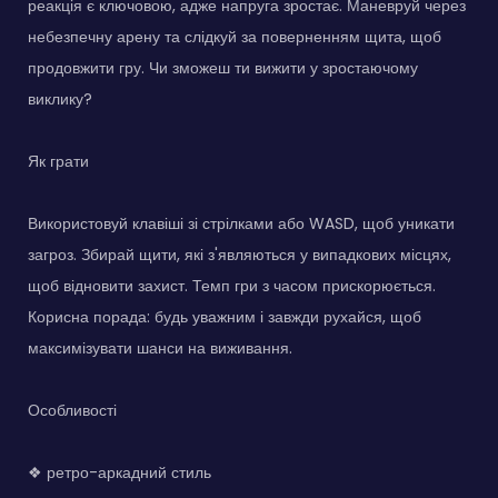
реакція є ключовою, адже напруга зростає. Маневруй через
небезпечну арену та слідкуй за поверненням щита, щоб
продовжити гру. Чи зможеш ти вижити у зростаючому
виклику?
Як грати
Використовуй клавіші зі стрілками або WASD, щоб уникати
загроз. Збирай щити, які з'являються у випадкових місцях,
щоб відновити захист. Темп гри з часом прискорюється.
Корисна порада: будь уважним і завжди рухайся, щоб
максимізувати шанси на виживання.
Особливості
❖ ретро-аркадний стиль