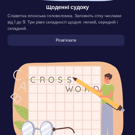
Щоденні судоку
Славетна японська головоломка. Заповніть сітку числами
від 1 до 9. Три рівні складності щодня: легкий, середній і
складний.
Розвʼязати