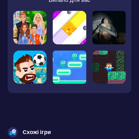
Схожі ігри