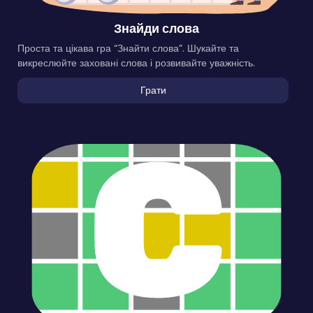
Знайди слова
Проста та цікава гра “Знайти слова”. Шукайте та
викреслюйте заховані слова і розвивайте уважність.
Грати