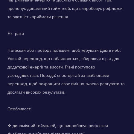
пропонує динамічний геймплей, що випробовує рефлекси
та здатність приймати рішення.
Як грати
Натискай або проводь пальцем, щоб керувати Дакі в небі.
Уникай перешкод, що наближаються, збираючи пір'я для
додаткової енергії та висоти. Рівні поступово
ускладнюються. Порада: спостерігай за шаблонами
перешкод, щоб покращити своє вміння вчасно реагувати та
досягати високих результатів.
Особливості
❖ динамічний геймплей, що випробовує рефлекси
❖ збирання пір'я для підтримки енергії