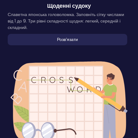
Щоденні судоку
Славетна японська головоломка. Заповніть сітку числами
від 1 до 9. Три рівні складності щодня: легкий, середній і
складний.
Розвʼязати