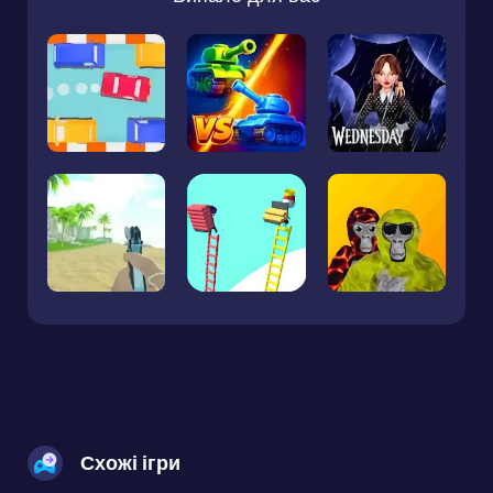
Схожі ігри