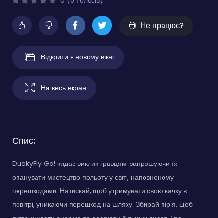
0 (0 Голосів)
Не працює?
Відкрити в новому вікні
На весь екран
Опис:
DuckyFly Go! кидає виклик гравцям, запрошуючи їх
опанувати мистецтво польоту у світі, наповненому
перешкодами. Натискай, щоб утримувати свою качку в
повітрі, уникаючи перешкод на шляху. Збирай пір'я, щоб
підтримувати енергію та досягати більших висот. Гра