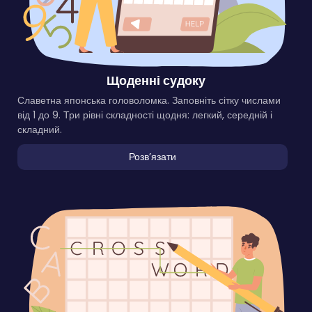
Щоденні судоку
Славетна японська головоломка. Заповніть сітку числами
від 1 до 9. Три рівні складності щодня: легкий, середній і
складний.
Розвʼязати