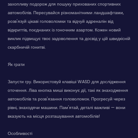
захопливу подорож для пошуку прихованих спортивних
автомобілів. Пересувайся різноманітними ландшафтами,
розв'язуй цікаві головоломки та відчуй адреналін від
відкриттів, поєднаних із гоночним азартом. Кожен новий
виклик підвищує твоє задоволення та досвід у цій швидкісній
скарбничій гонитві.
Як грати
Запусти гру. Використовуй клавіші WASD для дослідження
оточення. Ліва кнопка миші виконує дії, такі як знаходження
автомобілів та розв'язання головоломок. Прогресуй через
рівні, знаходячи машини. Пам'ятай, деталі важливі — вони
вказують на місця розташування автомобілів!
Особливості