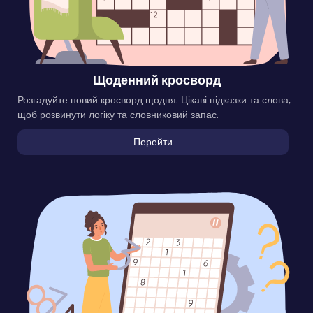
Щоденний кросворд
Розгадуйте новий кросворд щодня. Цікаві підказки та слова,
щоб розвинути логіку та словниковий запас.
Перейти