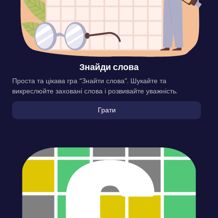
Знайди слова
Проста та цікава гра “Знайти слова”. Шукайте та
викреслюйте заховані слова і розвивайте уважність.
Грати