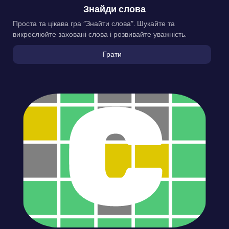
Знайди слова
Проста та цікава гра “Знайти слова”. Шукайте та
викреслюйте заховані слова і розвивайте уважність.
Грати