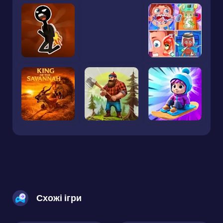
Схожі ігри