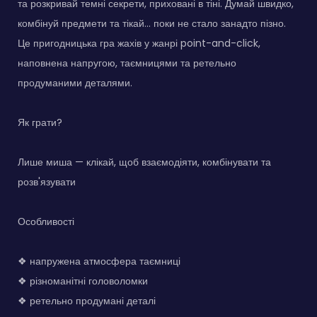
та розкривай темні секрети, приховані в тіні. Думай швидко,
комбінуй предмети та тікай… поки не стало занадто пізно.
Це пригодницька гра жахів у жанрі point-and-click,
наповнена напругою, таємницями та ретельно
продуманими деталями.
Як грати?
Лише миша — клікай, щоб взаємодіяти, комбінувати та
розв'язувати
Особливості
❖ напружена атмосфера таємниці
❖ різноманітні головоломки
❖ ретельно продумані деталі