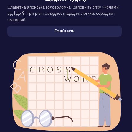
Славетна японська головоломка. Заповніть сітку числами
від 1 до 9. Три рівні складності щодня: легкий, середній і
складний.
Розвʼязати