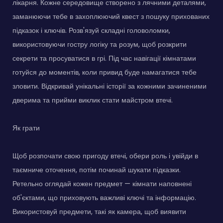
лікарня. Кожне середовище створено з лячними деталями,
заманюючи тебе в захоплюючий квест з пошуку прихованих
підказок і ключів. Розв'язуй складні головоломки,
використовуючи гостру логіку та розум, щоб розкрити
секрети та просуватися в грі. Під час навігації кімнатами
готуйся до моментів, коли привид буде намагатися тебе
зловити. Відкривай унікальні історії за кожними зачиненими
дверима та прийми виклик стати майстром втечі.
Як грати
Щоб розпочати свою пригоду втечі, обери роль і увійди в
таємниче оточення, потім починай шукати підказки.
Ретельно оглядай кожен предмет — кімнати наповнені
об'єктами, що приховують важливі ключі та інформацію.
Використовуй предмети, такі як камера, щоб виявити