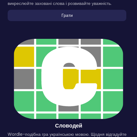
викреслюйте заховані слова і розвивайте уважність.
Грати
Словодей
Wordle-подібна гра українською мовою. Щодня відгадуйте