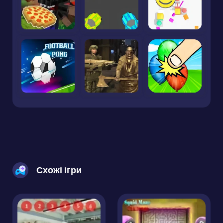
Схожі ігри