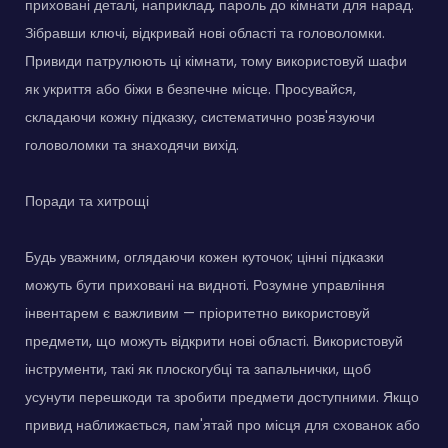
приховані деталі, наприклад, пароль до кімнати для нарад.
Зібравши ключі, відкривай нові області та головоломки.
Привиди патрулюють ці кімнати, тому використовуй шафи
як укриття або біжи в безпечне місце. Просувайся,
складаючи кожну підказку, систематично розв'язуючи
головоломки та знаходячи вихід.
Поради та хитрощі
Будь уважним, оглядаючи кожен куточок; цінні підказки
можуть бути приховані на видноті. Розумне управління
інвентарем є важливим — пріоритетно використовуй
предмети, що можуть відкрити нові області. Використовуй
інструменти, такі як плоскогубці та запальнички, щоб
усунути перешкоди та зробити предмети доступними. Якщо
привид наближається, пам'ятай про місця для схованок або