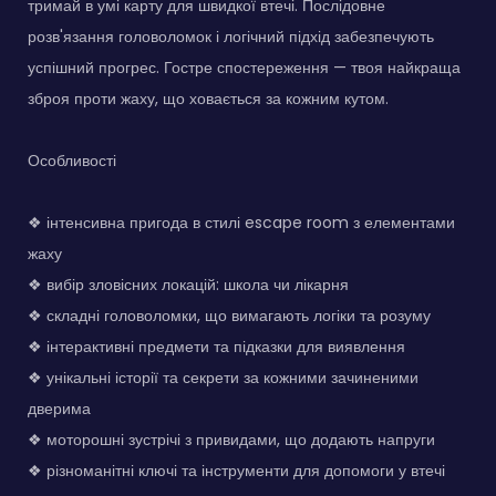
тримай в умі карту для швидкої втечі. Послідовне
розв'язання головоломок і логічний підхід забезпечують
успішний прогрес. Гостре спостереження — твоя найкраща
зброя проти жаху, що ховається за кожним кутом.
Особливості
❖ інтенсивна пригода в стилі escape room з елементами
жаху
❖ вибір зловісних локацій: школа чи лікарня
❖ складні головоломки, що вимагають логіки та розуму
❖ інтерактивні предмети та підказки для виявлення
❖ унікальні історії та секрети за кожними зачиненими
дверима
❖ моторошні зустрічі з привидами, що додають напруги
❖ різноманітні ключі та інструменти для допомоги у втечі