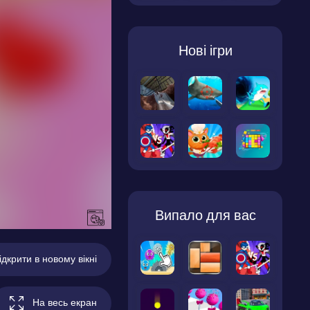
Нові ігри
Випало для вас
ідкрити в новому вікні
На весь екран