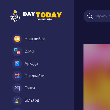
Наш вибір!
2048
Аркади
Поєднайки
Гонки
Більярд