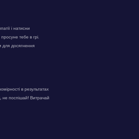
патії і натисни
просуне тебе в грі.
им для досягнення
омірності в результатах
ні, не поспішай! Витрачай