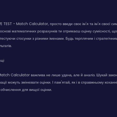
 TEST - Match Calculator, просто введи своє ім'я та ім'я своєї сим
 основі математичних розрахунків ти отримаєш оцінку сумісності, що 
 тестуючи стосунки з різними іменами. Будь терплячим і стратегічн
ьтатів.
ощі
atch Calculator важлива не лише удача, але й аналіз. Шукай закон
інації можуть змінювати оцінки. І пам'ятай, як і в справжньому кохан
 обчислення для вищої оцінки.