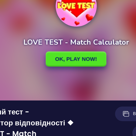
й тест -
В
тор відповідності ❖
T - Match