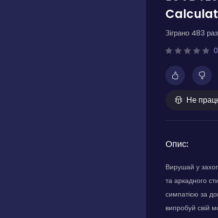
Calculat
Зіграно 483 раз
0
Не прац
Опис:
Вирушай у захоп
та аркадного ст
симпатією за до
випробуй свій мо