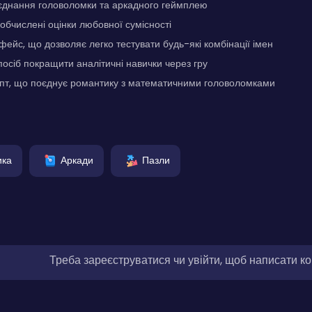
єднання головоломки та аркадного геймплею
бчислені оцінки любовної сумісності
фейс, що дозволяє легко тестувати будь-які комбінації імен
осіб покращити аналітичні навички через гру
епт, що поєднує романтику з математичними головоломками
ика
Аркади
Пазли
Треба зареєструватися чи увійти, щоб написати к