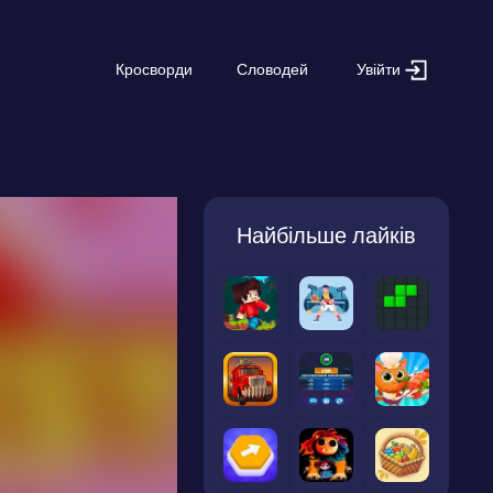
Увійти
Кросворди
Словодей
Найбільше лайків