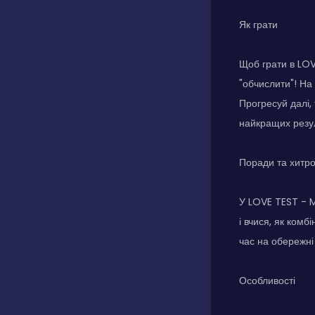
Як грати
Щоб грати в LOVE
"обчислити"! На
Прогресуй далі,
найкращих резул
Поради та хитр
У LOVE TEST - M
і вчися, як комб
час на обережні
Особливості