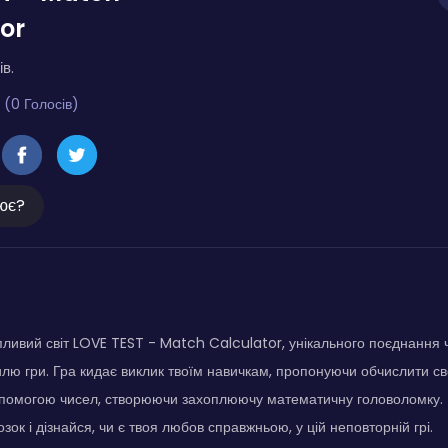
or
ів.
 (0 Голосів)
ює?
ливий світ LOVE TEST - Match Calculator, унікального поєднання
илю гри. Гра кидає виклик твоїм навичкам, пропонуючи обчислити сво
помогою чисел, створюючи захоплюючу математичну головоломку. Пе
зок і дізнайся, чи є твоя любов справжньою, у цій неповторній грі.