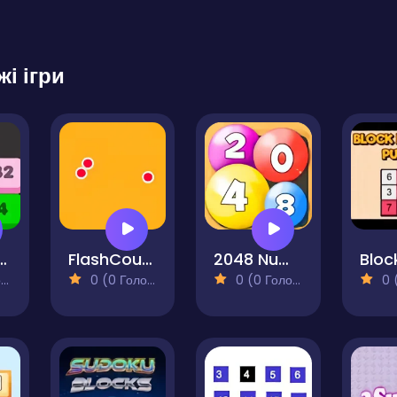
жі ігри
ers - Drop The Numbers
FlashCount
2048 Number Ball
)
0 (0 Голосів)
0 (0 Голосів)
0 (0