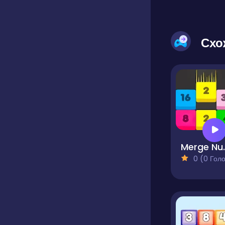
Схо
Merge Numb
0 (0 Голосів