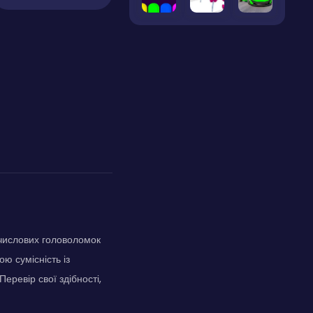
 числових головоломок
ю сумісність із
ревір свої здібності,