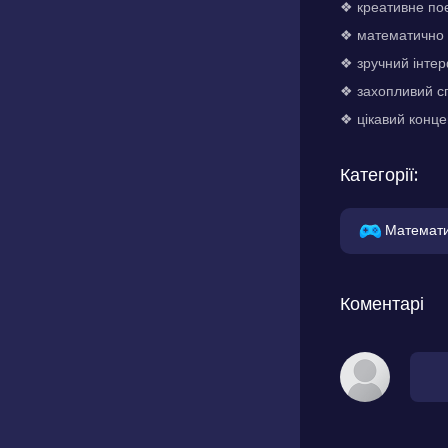
❖ креативне по
❖ математично о
❖ зручний інтер
❖ захопливий сп
❖ цікавий конц
Категорії:
Математ
Коментарі