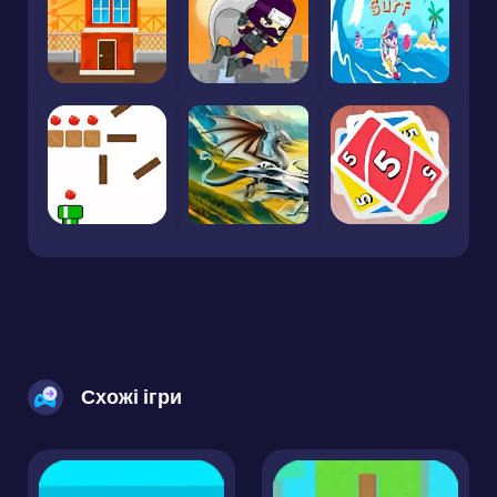
Схожі ігри