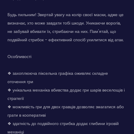
Будь пильним! Звертай увагу на колір своєї маски, адже це
визначає, хто може завдати тобі шкоди. Уникаючи ворогів,
не забувай вбивати їх, стрибаючи на них. Пам'ятай, що
подвійний стрибок - ефективний спосіб ухилитися від атак.
Особливості
❖ захоплююча піксельна графіка оживляє складне
оточення гри
❖ унікальна механіка вбивства додає гри шарів веселощів і
стратегії
❖ можливість гри для двох гравців дозволяє змагатися або
грати в кооперативі
❖ здатність до подвійного стрибка додає глибини ігровій
механіці