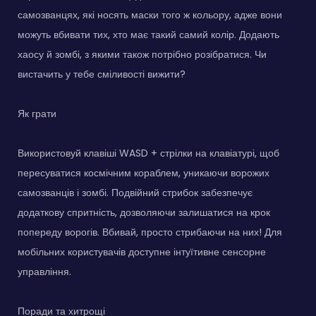
самозванцях, які носять маски того ж кольору, адже вони
можуть вбивати тих, хто має такий самий колір. Додають
хаосу й зомбі, з якими також потрібно розібратися. Чи
вистачить у тебе сміливості вижити?
Як грати
Використовуй клавіші WASD + стрілки на клавіатурі, щоб
пересуватися космічним кораблем, уникаючи ворожих
самозванців і зомбі. Подвійний стрибок забезпечує
додаткову спритність, дозволяючи залишатися на крок
попереду ворогів. Вбивай, просто стрибаючи на них! Для
мобільних користувачів доступне інтуїтивне сенсорне
управління.
Поради та хитрощі